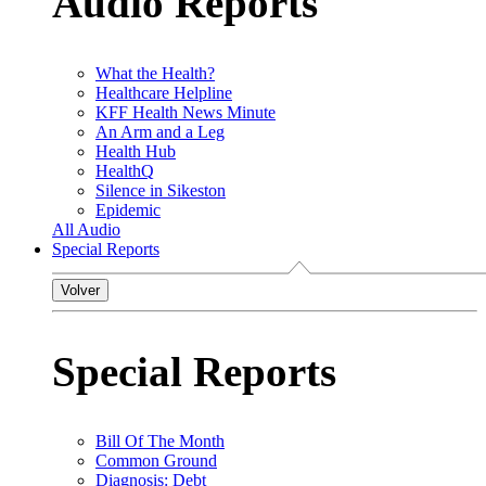
Audio Reports
What the Health?
Healthcare Helpline
KFF Health News Minute
An Arm and a Leg
Health Hub
HealthQ
Silence in Sikeston
Epidemic
All Audio
Special Reports
Volver
Special Reports
Bill Of The Month
Common Ground
Diagnosis: Debt