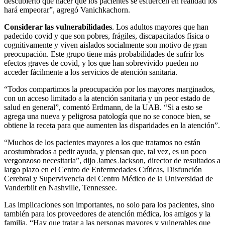
descubierto que hacer que los pacientes se esfuercen en realidad los
hará empeorar”, agregó Vanichkachorn.
Considerar las vulnerabilidades
. Los adultos mayores que han
padecido covid y que son pobres, frágiles, discapacitados física o
cognitivamente y viven aislados socialmente son motivo de gran
preocupación. Este grupo tiene más probabilidades de sufrir los
efectos graves de covid, y los que han sobrevivido pueden no
acceder fácilmente a los servicios de atención sanitaria.
“Todos compartimos la preocupación por los mayores marginados,
con un acceso limitado a la atención sanitaria y un peor estado de
salud en general”, comentó Erdmann, de la UAB. “Si a esto se
agrega una nueva y peligrosa patología que no se conoce bien, se
obtiene la receta para que aumenten las disparidades en la atención”.
“Muchos de los pacientes mayores a los que tratamos no están
acostumbrados a pedir ayuda, y piensan que, tal vez, es un poco
vergonzoso necesitarla”, dijo
James Jackson
, director de resultados a
largo plazo en el Centro de Enfermedades Críticas, Disfunción
Cerebral y Supervivencia del Centro Médico de la Universidad de
Vanderbilt en Nashville, Tennessee.
Las implicaciones son importantes, no solo para los pacientes, sino
también para los proveedores de atención médica, los amigos y la
familia. “Hay que tratar a las personas mayores y vulnerables que