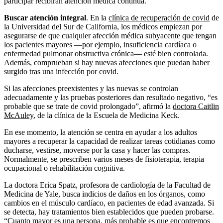
participar recibirán atención médica continua.
Buscar atención integral
. En la
clínica de recuperación de covid
de
la Universidad del Sur de California, los médicos empiezan por
asegurarse de que cualquier afección médica subyacente que tengan
los pacientes mayores —por ejemplo, insuficiencia cardíaca o
enfermedad pulmonar obstructiva crónica— esté bien controlada.
Además, comprueban si hay nuevas afecciones que puedan haber
surgido tras una infección por covid.
Si las afecciones preexistentes y las nuevas se controlan
adecuadamente y las pruebas posteriores dan resultado negativo, “es
probable que se trate de covid prolongado”, afirmó la
doctora Caitlin
McAuley
, de la clínica de la Escuela de Medicina Keck.
En ese momento, la atención se centra en ayudar a los adultos
mayores a recuperar la capacidad de realizar tareas cotidianas como
ducharse, vestirse, moverse por la casa y hacer las compras.
Normalmente, se prescriben varios meses de fisioterapia, terapia
ocupacional o rehabilitación cognitiva.
La doctora Erica Spatz, profesora de cardiología de la Facultad de
Medicina de Yale, busca indicios de daños en los órganos, como
cambios en el músculo cardíaco, en pacientes de edad avanzada. Si
se detecta, hay tratamientos bien establecidos que pueden probarse.
“Cuanto mayor es una persona, más probable es que encontremos