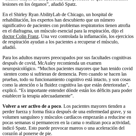
lesiones en los órganos”, añadió Spatz.
En el Shirley Ryan AbilityLab de Chicago, un hospital de
rehabilitación, los expertos han descubierto que un número
significativo de pacientes con problemas respiratorios tienen atrofia
en el diafragma, un músculo esencial para la respiración, dijo el
doctor Colin Franz
. Una vez controlada la inflamación, los ejercicios
de respiración ayudan a los pacientes a recuperar el músculo,
añadió.
Para los adultos mayores preocupados por sus facultades cognitivas
después de covid, McAuley recomienda un examen
neuropsicológico. “Muchos pacientes mayores que han tenido covid
sienten como si sufrieran de demencia. Pero cuando se hacen las
pruebas, todo su funcionamiento cognitivo está intacto, y son cosas
como la atención o la fluidez cognitiva las que están deterioradas”,
explicó. “Es importante entender dónde están los déficits para poder
establecer la terapia adecuadamente”.
Volver a ser activo de a poco
. Los pacientes mayores tienden a
perder fuerza y forma física después de una enfermedad grave, y su
volumen sanguíneo y músculos cardíacos empezarán a reducirse en
pocas semanas si permanecen en la cama o realizan poca actividad,
indicó Spatz. Esto puede provocar mareos o una aceleración del
corazón al ponerse de pie.