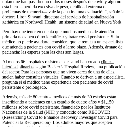
notan que han pasado uno o dos meses después de covid y algo no
está bien —pérdida excesiva de peso, debilidad extrema o
problemas de memoria— vale la pena ir a una evaluación”, señaló la
doctora Liron Sinvani
, directora del servicio de hospitalización
geriátrica en Northwell Health, un sistema de salud en Nueva York.
Pero hay que tener en cuenta que muchos médicos de atención
primaria no saben cómo identificar y tratar covid persistente. Si tu
médico no puede ayudarte, considera que te remita a un especialista
que atienda a pacientes con covid a largo plazo. Además, ármate de
paciencia: las esperas para las citas son largas.
Al menos 66 hospitales o sistemas de salud han creado
clínicas
interdisciplinarias
, según Becker’s Hospital Review, una publicación
del sector. Para las personas que no viven cerca de una de ellas,
suelen haber consultas virtuales. Cuando te deriven a un especialista,
pregunta si el médico tiene experiencia con pacientes de covid
persistente o prolongado.
Además,
más de 80 centros médicos de más de 30 estados
están
inscribiendo a pacientes en un estudio de cuatro años y $1,150
millones sobre covid persistente, financiado por los Institutos
Nacionales de la Salud (NIH) y conocido como RECOVER
(Researching Covid to Enhance Recovery-Investigar Covid para
Potenciar la Recuperación). Los adultos mayores que acepten