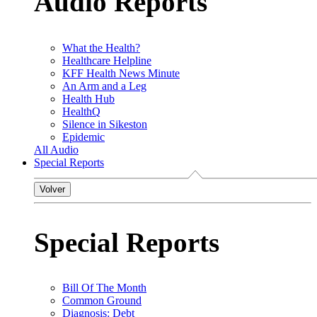
Audio Reports
What the Health?
Healthcare Helpline
KFF Health News Minute
An Arm and a Leg
Health Hub
HealthQ
Silence in Sikeston
Epidemic
All Audio
Special Reports
Volver
Special Reports
Bill Of The Month
Common Ground
Diagnosis: Debt