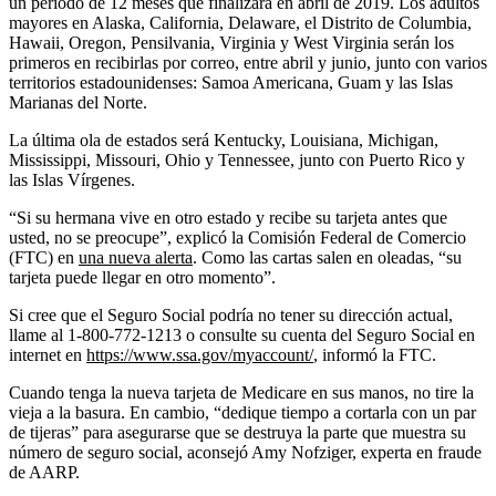
un período de 12 meses que finalizará en abril de 2019. Los adultos
mayores en Alaska, California, Delaware, el Distrito de Columbia,
Hawaii, Oregon, Pensilvania, Virginia y West Virginia serán los
primeros en recibirlas por correo, entre abril y junio, junto con varios
territorios estadounidenses: Samoa Americana, Guam y las Islas
Marianas del Norte.
La última ola de estados será Kentucky, Louisiana, Michigan,
Mississippi, Missouri, Ohio y Tennessee, junto con Puerto Rico y
las Islas Vírgenes.
“Si su hermana vive en otro estado y recibe su tarjeta antes que
usted, no se preocupe”, explicó la Comisión Federal de Comercio
(FTC) en
una nueva alerta
. Como las cartas salen en oleadas, “su
tarjeta puede llegar en otro momento”.
Si cree que el Seguro Social podría no tener su dirección actual,
llame al 1-800-772-1213 o consulte su cuenta del Seguro Social en
internet en
https://www.ssa.gov/myaccount/
, informó la FTC.
Cuando tenga la nueva tarjeta de Medicare en sus manos, no tire la
vieja a la basura. En cambio, “dedique tiempo a cortarla con un par
de tijeras” para asegurarse que se destruya la parte que muestra su
número de seguro social, aconsejó Amy Nofziger, experta en fraude
de AARP.