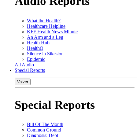
Audio Reports
What the Health?
Healthcare Helpline
KFF Health News Minute
An Arm and a Leg
Health Hub
HealthQ
Silence in Sikeston
Epidemic
All Audio
Special Reports
Volver
Special Reports
Bill Of The Month
Common Ground
Diagnosis: Debt