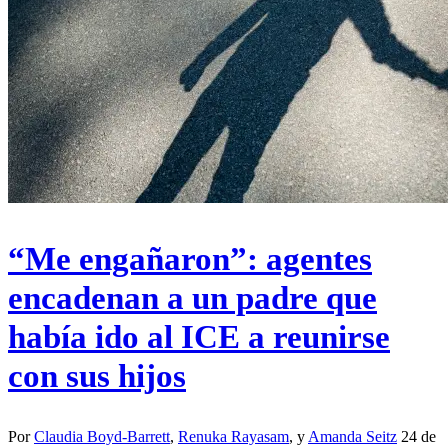
“Me engañaron”: agentes
encadenan a un padre que
había ido al ICE a reunirse
con sus hijos
Por
Claudia Boyd-Barrett
,
Renuka Rayasam
, y
Amanda Seitz
24 de