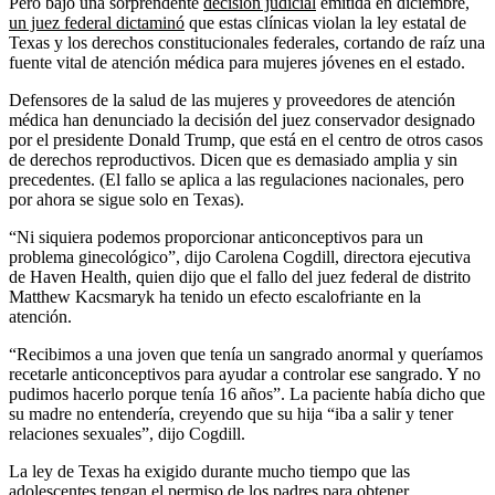
Pero bajo una sorprendente
decisión judicial
emitida en diciembre,
un juez federal dictaminó
que estas clínicas violan la ley estatal de
Texas y los derechos constitucionales federales, cortando de raíz una
fuente vital de atención médica para mujeres jóvenes en el estado.
Defensores de la salud de las mujeres y proveedores de atención
médica han denunciado la decisión del juez conservador designado
por el presidente Donald Trump, que está en el centro de otros casos
de derechos reproductivos. Dicen que es demasiado amplia y sin
precedentes. (El fallo se aplica a las regulaciones nacionales, pero
por ahora se sigue solo en Texas).
“Ni siquiera podemos proporcionar anticonceptivos para un
problema ginecológico”, dijo Carolena Cogdill, directora ejecutiva
de Haven Health, quien dijo que el fallo del juez federal de distrito
Matthew Kacsmaryk ha tenido un efecto escalofriante en la
atención.
“Recibimos a una joven que tenía un sangrado anormal y queríamos
recetarle anticonceptivos para ayudar a controlar ese sangrado. Y no
pudimos hacerlo porque tenía 16 años”. La paciente había dicho que
su madre no entendería, creyendo que su hija “iba a salir y tener
relaciones sexuales”, dijo Cogdill.
La ley de Texas ha exigido durante mucho tiempo que las
adolescentes tengan el
permiso de los padres
para obtener