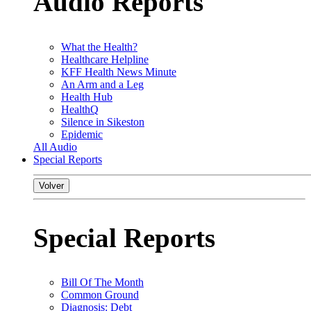
Audio Reports
What the Health?
Healthcare Helpline
KFF Health News Minute
An Arm and a Leg
Health Hub
HealthQ
Silence in Sikeston
Epidemic
All Audio
Special Reports
Volver
Special Reports
Bill Of The Month
Common Ground
Diagnosis: Debt