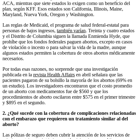
ACA, mientras que siete estados lo exigen como un beneficio del
plan, según KFF. Esos estados son California, Illinois, Maine,
Maryland, Nueva York, Oregon y Washington.
Las reglas de Medicaid, el programa de salud federal-estatal para
personas de bajos ingresos,
también varían
. Treinta y cuatro estados
y el Distrito de Columbia siguen la llamada Enmienda Hyde, que
prohíbe que los fondos federales paguen abortos, excepto en casos
de violación o incesto o para salvar la vida de la madre, aunque
algunos estados permiten la cobertura de otros abortos médicamente
necesarios.
Por todas esas razones, no sorprende que una investigación
publicada en la
revista Health Affairs
en abril señalara que las
pacientes pagaron de su bolsillo la mayoría de los abortos (69% en
un estudio). Los investigadores encontraron que el costo promedio
de un aborto con medicamentos fue de $560 y que los
procedimientos de aborto oscilaron entre $575 en el primer trimestre
y $895 en el segundo.
2. ¿Qué sucede con la cobertura de complicaciones relacionadas
con el embarazo que requieren un tratamiento similar al del
aborto?
Las pólizas de seguro deben cubrir la atención de los servicios de