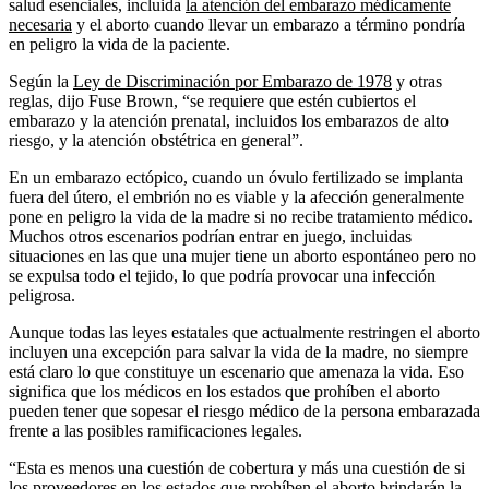
salud esenciales, incluida
la atención del embarazo médicamente
necesaria
y el aborto cuando llevar un embarazo a término pondría
en peligro la vida de la paciente.
Según la
Ley de Discriminación por Embarazo de 1978
y otras
reglas, dijo Fuse Brown, “se requiere que estén cubiertos el
embarazo y la atención prenatal, incluidos los embarazos de alto
riesgo, y la atención obstétrica en general”.
En un embarazo ectópico, cuando un óvulo fertilizado se implanta
fuera del útero, el embrión no es viable y la afección generalmente
pone en peligro la vida de la madre si no recibe tratamiento médico.
Muchos otros escenarios podrían entrar en juego, incluidas
situaciones en las que una mujer tiene un aborto espontáneo pero no
se expulsa todo el tejido, lo que podría provocar una infección
peligrosa.
Aunque todas las leyes estatales que actualmente restringen el aborto
incluyen una excepción para salvar la vida de la madre, no siempre
está claro lo que constituye un escenario que amenaza la vida. Eso
significa que los médicos en los estados que prohíben el aborto
pueden tener que sopesar el riesgo médico de la persona embarazada
frente a las posibles ramificaciones legales.
“Esta es menos una cuestión de cobertura y más una cuestión de si
los proveedores en los estados que prohíben el aborto brindarán la