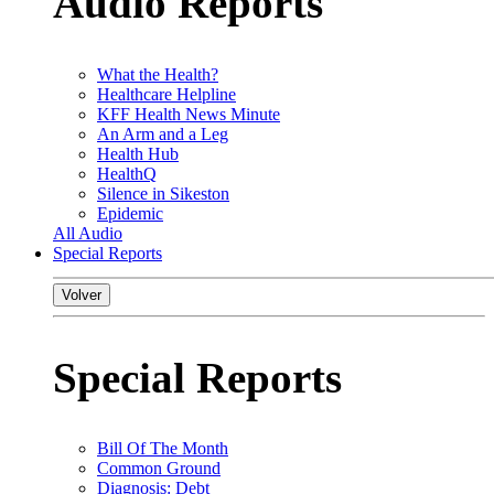
Audio Reports
What the Health?
Healthcare Helpline
KFF Health News Minute
An Arm and a Leg
Health Hub
HealthQ
Silence in Sikeston
Epidemic
All Audio
Special Reports
Volver
Special Reports
Bill Of The Month
Common Ground
Diagnosis: Debt