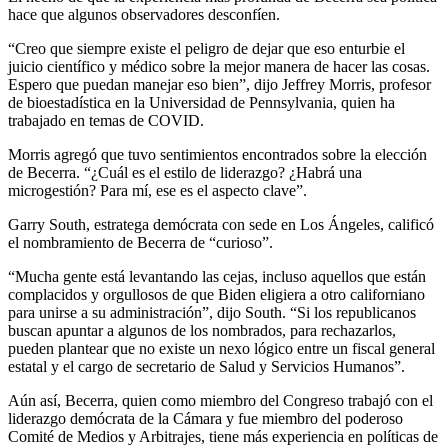
hace que algunos observadores desconfíen.
“Creo que siempre existe el peligro de dejar que eso enturbie el
juicio científico y médico sobre la mejor manera de hacer las cosas.
Espero que puedan manejar eso bien”, dijo Jeffrey Morris, profesor
de bioestadística en la Universidad de Pennsylvania, quien ha
trabajado en temas de COVID.
Morris agregó que tuvo sentimientos encontrados sobre la elección
de Becerra. “¿Cuál es el estilo de liderazgo? ¿Habrá una
microgestión? Para mí, ese es el aspecto clave”.
Garry South, estratega demócrata con sede en Los Ángeles, calificó
el nombramiento de Becerra de “curioso”.
“Mucha gente está levantando las cejas, incluso aquellos que están
complacidos y orgullosos de que Biden eligiera a otro californiano
para unirse a su administración”, dijo South. “Si los republicanos
buscan apuntar a algunos de los nombrados, para rechazarlos,
pueden plantear que no existe un nexo lógico entre un fiscal general
estatal y el cargo de secretario de Salud y Servicios Humanos”.
Aún así, Becerra, quien como miembro del Congreso trabajó con el
liderazgo demócrata de la Cámara y fue miembro del poderoso
Comité de Medios y Arbitrajes, tiene más experiencia en políticas de