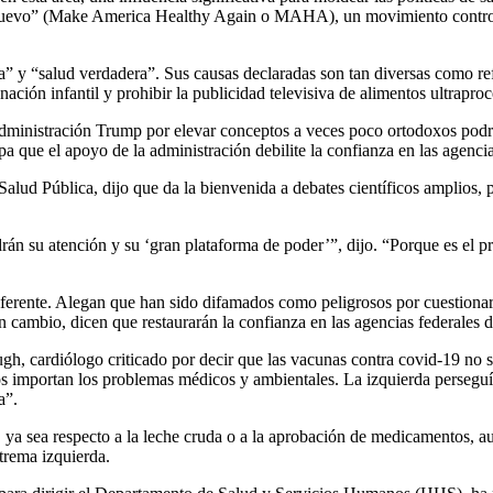
evo” (Make America Healthy Again o MAHA), un movimiento controvers
ia” y “salud verdadera”. Sus causas declaradas son tan diversas como re
ación infantil y prohibir la publicidad televisiva de alimentos ultraproc
 administración Trump por elevar conceptos a veces poco ortodoxos podrí
que el apoyo de la administración debilite la confianza en las agencia
alud Pública, dijo que da la bienvenida a debates científicos amplios,
n su atención y su ‘gran plataforma de poder’”, dijo. “Porque es el pre
ferente. Alegan que han sido difamados como peligrosos por cuestiona
En cambio, dicen que restaurarán la confianza en las agencias federales
ough, cardiólogo criticado por decir que las vacunas contra covid-19 no
nos importan los problemas médicos y ambientales. La izquierda persegu
a”.
 ya sea respecto a la leche cruda o a la aprobación de medicamentos, 
trema izquierda.