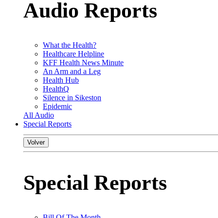
Audio Reports
What the Health?
Healthcare Helpline
KFF Health News Minute
An Arm and a Leg
Health Hub
HealthQ
Silence in Sikeston
Epidemic
All Audio
Special Reports
Volver
Special Reports
Bill Of The Month