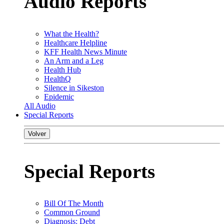
Audio Reports
What the Health?
Healthcare Helpline
KFF Health News Minute
An Arm and a Leg
Health Hub
HealthQ
Silence in Sikeston
Epidemic
All Audio
Special Reports
Volver
Special Reports
Bill Of The Month
Common Ground
Diagnosis: Debt