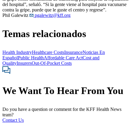
del hospital”, señaló. “Si la gente viene al hospital para vacunarse
contra la gripe, puede que le guste el centro y regrese”.
Phil Galewitz
pgalewitz@kff.org
Temas relacionados
Health Industry
Healthcare Costs
Insurance
Noticias En
Español
Public Health
Affordable Care Act
Cost and
Quality
Insurers
Out-Of-Pocket Costs
We Want To Hear From You
Do you have a question or comment for the KFF Health News
team?
Contact Us