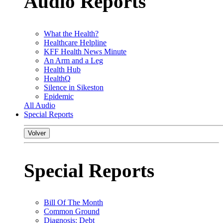
Audio Reports
What the Health?
Healthcare Helpline
KFF Health News Minute
An Arm and a Leg
Health Hub
HealthQ
Silence in Sikeston
Epidemic
All Audio
Special Reports
Volver
Special Reports
Bill Of The Month
Common Ground
Diagnosis: Debt