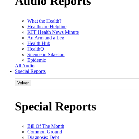
Audio Reports
What the Health?
Healthcare Helpline
KFF Health News Minute
An Arm and a Leg
Health Hub
HealthQ
Silence in Sikeston
Epidemic
All Audio
Special Reports
Volver
Special Reports
Bill Of The Month
Common Ground
Diagnosis: Debt