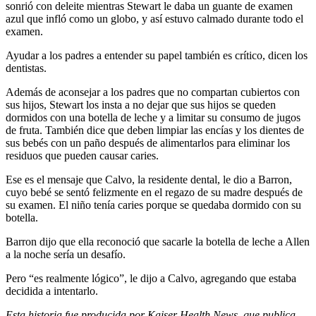
sonrió con deleite mientras Stewart le daba un guante de examen
azul que infló como un globo, y así estuvo calmado durante todo el
examen.
Ayudar a los padres a entender su papel también es crítico, dicen los
dentistas.
Además de aconsejar a los padres que no compartan cubiertos con
sus hijos, Stewart los insta a no dejar que sus hijos se queden
dormidos con una botella de leche y a limitar su consumo de jugos
de fruta. También dice que deben limpiar las encías y los dientes de
sus bebés con un paño después de alimentarlos para eliminar los
residuos que pueden causar caries.
Ese es el mensaje que Calvo, la residente dental, le dio a Barron,
cuyo bebé se sentó felizmente en el regazo de su madre después de
su examen. El niño tenía caries porque se quedaba dormido con su
botella.
Barron dijo que ella reconoció que sacarle la botella de leche a Allen
a la noche sería un desafío.
Pero “es realmente lógico”, le dijo a Calvo, agregando que estaba
decidida a intentarlo.
Esta historia fue producida por
Kaiser Health News
, que publica