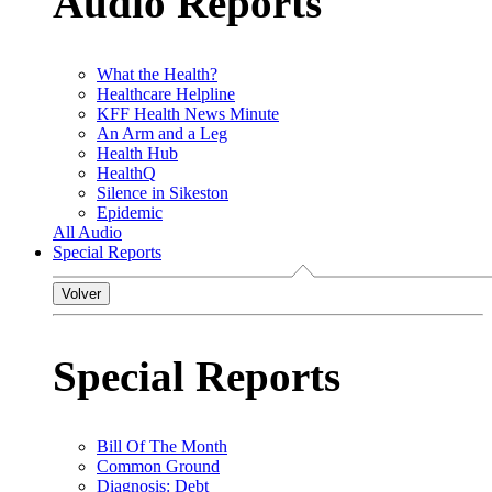
Audio Reports
What the Health?
Healthcare Helpline
KFF Health News Minute
An Arm and a Leg
Health Hub
HealthQ
Silence in Sikeston
Epidemic
All Audio
Special Reports
Volver
Special Reports
Bill Of The Month
Common Ground
Diagnosis: Debt