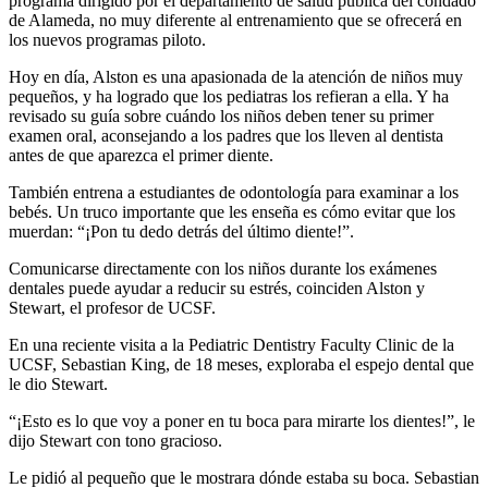
programa dirigido por el departamento de salud pública del condado
de Alameda, no muy diferente al entrenamiento que se ofrecerá en
los nuevos programas piloto.
Hoy en día, Alston es una apasionada de la atención de niños muy
pequeños, y ha logrado que los pediatras los refieran a ella. Y ha
revisado su guía sobre cuándo los niños deben tener su primer
examen oral, aconsejando a los padres que los lleven al dentista
antes de que aparezca el primer diente.
También entrena a estudiantes de odontología para examinar a los
bebés. Un truco importante que les enseña es cómo evitar que los
muerdan: “¡Pon tu dedo detrás del último diente!”.
Comunicarse directamente con los niños durante los exámenes
dentales puede ayudar a reducir su estrés, coinciden Alston y
Stewart, el profesor de UCSF.
En una reciente visita a la Pediatric Dentistry Faculty Clinic de la
UCSF, Sebastian King, de 18 meses, exploraba el espejo dental que
le dio Stewart.
“¡Esto es lo que voy a poner en tu boca para mirarte los dientes!”, le
dijo Stewart con tono gracioso.
Le pidió al pequeño que le mostrara dónde estaba su boca. Sebastian