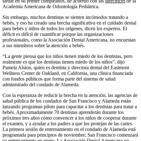
tardar en su primer cumpleaños, de acuerdo con las
directrices
de la
Academia Americana de Odontología Pediátrica.
Sin embargo, muchos dentistas se sienten incómodos tratando a
bebés, y eso ha creado una brecha significativa en el cuidado dental
para bebés y niños de todos los orígenes, dicen los expertos. El
déficit es difícil de cuantificar porque las organizaciones
profesionales, como la Asociación Dental Americana, no encuestan
a sus miembros sobre la atención a bebés.
“La gente piensa que los niños tienen miedo de los dentistas, pero
realmente es que los dentistas tienen miedo de los niños”, dijo
Pamela Alston, quien es dentista y directora dental del Eastmont
Wellness Center de Oakland, en California, una clínica financiada
con fondos públicos que forma parte del sistema de salud
administrado del condado de Alameda.
Con la esperanza de reducir la brecha en la atención, las agencias de
salud pública de los condados de San Francisco y Alameda están
lanzando programas piloto para capacitar a los dentistas para tratar a
bebés. Aproximadamente 70 dentistas aprenderán durante los
próximos tres años cómo convencer a los niños de cooperar durante
el examen, y a ayudar a los padres a que los protejan de las caries.
La primera sesión de entrenamiento en el condado de Alameda está
programada para principios de noviembre; San Francisco comenzará
su entrenamiento en enero. La Asociación Dental Americana no