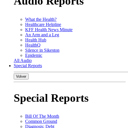
Audio Reports
What the Health?
Healthcare Helpline
KFF Health News Minute
An Arm and a Leg
Health Hub
HealthQ
Silence in Sikeston
Epidemic
All Audio
Special Reports
Volver
Special Reports
Bill Of The Month
Common Ground
Diagnosis: Debt