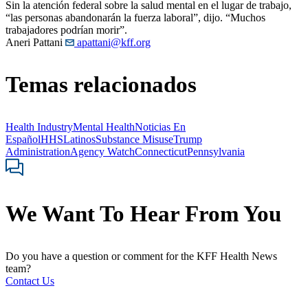
Sin la atención federal sobre la salud mental en el lugar de trabajo,
“las personas abandonarán la fuerza laboral”, dijo. “Muchos
trabajadores podrían morir”.
Aneri Pattani
apattani@kff.org
Temas relacionados
Health Industry
Mental Health
Noticias En
Español
HHS
Latinos
Substance Misuse
Trump
Administration
Agency Watch
Connecticut
Pennsylvania
We Want To Hear From You
Do you have a question or comment for the KFF Health News
team?
Contact Us