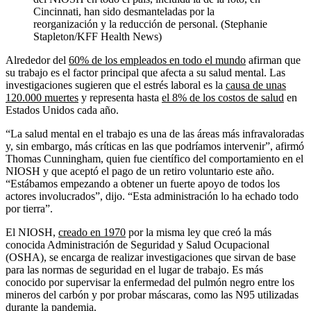
Cincinnati, han sido desmanteladas por la
reorganización y la reducción de personal. (Stephanie
Stapleton/KFF Health News)
Alrededor del
60% de los empleados en todo el mundo
afirman que
su trabajo es el factor principal que afecta a su salud mental. Las
investigaciones sugieren que el estrés laboral es la
causa de unas
120.000 muertes
y representa hasta
el 8% de los costos de salud
en
Estados Unidos cada año.
“La salud mental en el trabajo es una de las áreas más infravaloradas
y, sin embargo, más críticas en las que podríamos intervenir”, afirmó
Thomas Cunningham, quien fue científico del comportamiento en el
NIOSH y que aceptó el pago de un retiro voluntario este año.
“Estábamos empezando a obtener un fuerte apoyo de todos los
actores involucrados”, dijo. “Esta administración lo ha echado todo
por tierra”.
El NIOSH,
creado en 1970
por la misma ley que creó la más
conocida Administración de Seguridad y Salud Ocupacional
(OSHA), se encarga de realizar investigaciones que sirvan de base
para las normas de seguridad en el lugar de trabajo. Es más
conocido por supervisar la enfermedad del pulmón negro entre los
mineros del carbón y por probar máscaras, como las N95 utilizadas
durante la pandemia.