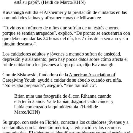
está su papá”. (Heidi de Marco/KHN)
Kavanaugh estudia el Alzheimer y la prestación de cuidados en las
comunidades latinas y afroamericanas de Milwaukee.
“Tuvimos un número de niños que sufrían de un estrés enorme ​​
porque se sentían atrapados”, explicó. “De pronto se encuentran con
que deben ayudar las 24 horas del día, los 7 días de la semana y sin
ningún descanso”.
Los cuidadores adultos y jóvenes a menudo
sufren
de ansiedad,
depresión y aislamiento, pero hay pocos datos sobre cómo afecta el
rol de cuidador a los jóvenes a largo plazo, dijo Kavanaugh.
Connie Siskowski, fundadora de la
American Association of
Caregiving Youth
, ayudó a cuidar de su abuelo cuando era niña.
“No estaba preparada”, aseguró. “Fue traumático”.
Brian mira una fotografía de él con Rihanna cuando
ella tenía 3 años. Ya le habían diagnosticado cáncer y
había comenzado la quimioterapia. (Heidi de
Marco/KHN)
Su grupo, con sede en Florida, conecta a los cuidadores jóvenes y a
sus familias con la atención médica, la educación y los recursos
comunitarios. El objetivo es identificar problemas como el estrés o el