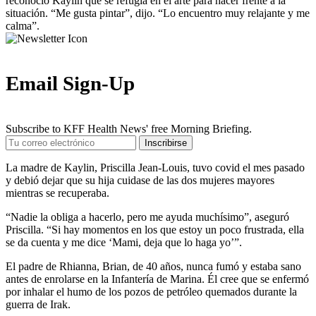
reconoció Kaylin que se refugia en el arte para hacer frente a la
situación. “Me gusta pintar”, dijo. “Lo encuentro muy relajante y me
calma”.
Email Sign-Up
Subscribe to KFF Health News' free Morning Briefing.
Your
Inscribirse
Email
Address
La madre de Kaylin, Priscilla Jean-Louis, tuvo covid el mes pasado
y debió dejar que su hija cuidase de las dos mujeres mayores
mientras se recuperaba.
“Nadie la obliga a hacerlo, pero me ayuda muchísimo”, aseguró
Priscilla. “Si hay momentos en los que estoy un poco frustrada, ella
se da cuenta y me dice ‘Mami, deja que lo haga yo’”.
El padre de Rhianna, Brian, de 40 años, nunca fumó y estaba sano
antes de enrolarse en la Infantería de Marina. Él cree que se enfermó
por inhalar el humo de los pozos de petróleo quemados durante la
guerra de Irak.