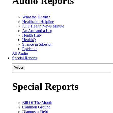
Audio Reports
What the Health?
Healthcare Helpline
KFF Health News Minute
An Arm and a Leg
Health Hub
HealthQ
Silence in Sikeston
Epidemic
All Audio
Special Reports
Volver
Special Reports
Bill Of The Month
Common Ground
Diagnosis: Debt