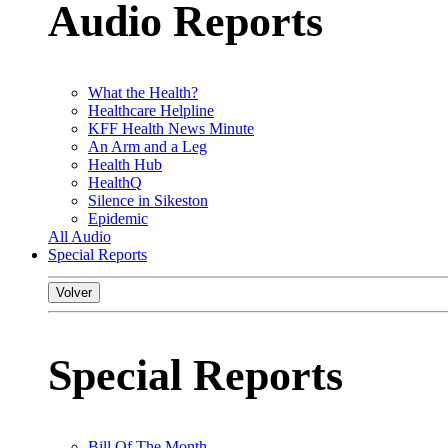
Audio Reports
What the Health?
Healthcare Helpline
KFF Health News Minute
An Arm and a Leg
Health Hub
HealthQ
Silence in Sikeston
Epidemic
All Audio
Special Reports
Volver
Special Reports
Bill Of The Month