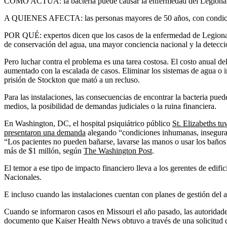
CÓMO ACTUA: la bacteria puede causar la enfermedad del Legionario 
A QUIENES AFECTA: las personas mayores de 50 años, con condicione
POR QUÉ: expertos dicen que los casos de la enfermedad de Legionario
de conservación del agua, una mayor conciencia nacional y la detecci
Pero luchar contra el problema es una tarea costosa. El costo anual d
aumentado con la escalada de casos. Eliminar los sistemas de agua o i
prisión de Stockton que mató a un recluso.
Para las instalaciones, las consecuencias de encontrar la bacteria pued
medios, la posibilidad de demandas judiciales o la ruina financiera.
En Washington, DC, el hospital psiquiátrico público
St. Elizabeths t
presentaron una demanda
alegando “condiciones inhumanas, inseguras 
“Los pacientes no pueden bañarse, lavarse las manos o usar los baños 
más de $1 millón, según
The Washington Post
.
El temor a ese tipo de impacto financiero lleva a los gerentes de edific
Nacionales.
E incluso cuando las instalaciones cuentan con planes de gestión del ag
Cuando se informaron casos en Missouri el año pasado, las autoridades
documento que Kaiser Health News obtuvo a través de una solicitud de r