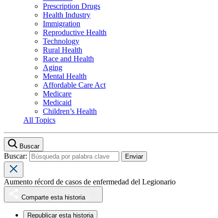
Prescription Drugs
Health Industry
Immigration
Reproductive Health
Technology
Rural Health
Race and Health
Aging
Mental Health
Affordable Care Act
Medicare
Medicaid
Children’s Health
All Topics
Buscar
Buscar:
Aumento récord de casos de enfermedad del Legionario
Comparte esta historia
Republicar esta historia