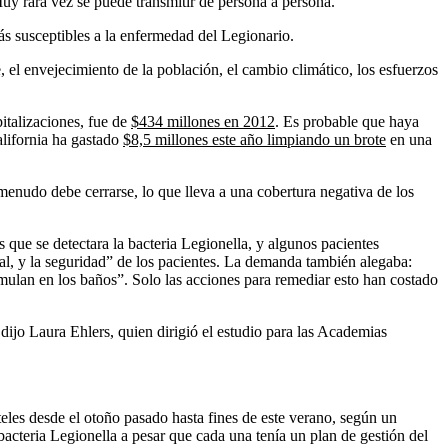
 rara vez se puede transmitir de persona a persona.
susceptibles a la enfermedad del Legionario.
el envejecimiento de la población, el cambio climático, los esfuerzos
italizaciones, fue de
$434 millones en 2012
. Es probable que haya
alifornia ha gastado
$8,5 millones este año limpiando un brote
en una
a menudo debe cerrarse, lo que lleva a una cobertura negativa de los
 que se detectara la bacteria Legionella, y algunos pacientes
l, y la seguridad” de los pacientes. La demanda también alegaba:
umulan en los baños”. Solo las acciones para remediar esto han costado
, dijo Laura Ehlers, quien dirigió el estudio para las Academias
eles desde el otoño pasado hasta fines de este verano, según un
bacteria Legionella a pesar que cada una tenía un plan de gestión del