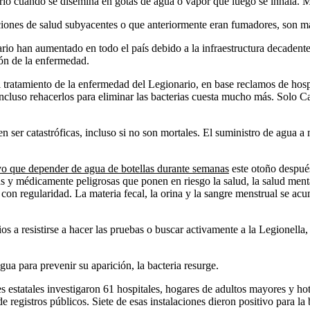
cuando se disemina en gotas de agua o vapor que luego se inhala. Muy
s de salud subyacentes o que anteriormente eran fumadores, son más 
 han aumentado en todo el país debido a la infraestructura decadente, 
ón de la enfermedad.
el tratamiento de la enfermedad del Legionario, en base reclamos de hosp
ncluso rehacerlos para eliminar las bacterias cuesta mucho más. Solo C
en ser catastróficas, incluso si no son mortales. El suministro de agua 
uvo que depender de agua de botellas durante semanas
este otoño después
y médicamente peligrosas que ponen en riesgo la salud, la salud menta
con regularidad. La materia fecal, la orina y la sangre menstrual se ac
ios a resistirse a hacer las pruebas o buscar activamente a la Legionella
ua para prevenir su aparición, la bacteria resurge.
 estatales investigaron 61 hospitales, hogares de adultos mayores y hot
egistros públicos. Siete de esas instalaciones dieron positivo para la 