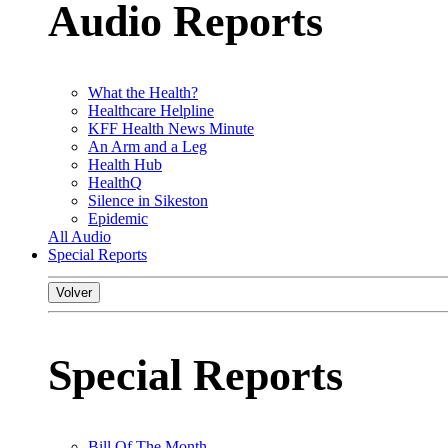
Audio Reports
What the Health?
Healthcare Helpline
KFF Health News Minute
An Arm and a Leg
Health Hub
HealthQ
Silence in Sikeston
Epidemic
All Audio
Special Reports
Volver
Special Reports
Bill Of The Month