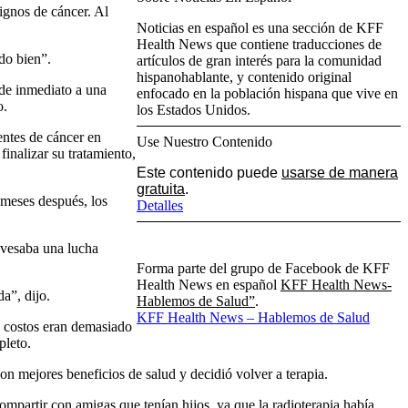
ignos de cáncer. Al
Noticias en español es una sección de KFF
Health News que contiene traducciones de
do bien”.
artículos de gran interés para la comunidad
hispanohablante, y contenido original
de inmediato a una
enfocado en la población hispana que vive en
o.
los Estados Unidos.
ntes de cáncer en
Use Nuestro Contenido
inalizar su tratamiento,
Este contenido puede
usarse de manera
gratuita
.
 meses después, los
Detalles
avesaba una lucha
Forma parte del grupo de Facebook de KFF
Health News en español
KFF Health News-
a”, dijo.
Hablemos de Salud”
.
KFF Health News – Hablemos de Salud
s costos eran demasiado
pleto.
n mejores beneficios de salud y decidió volver a terapia.
ompartir con amigas que tenían hijos, ya que la radioterapia había