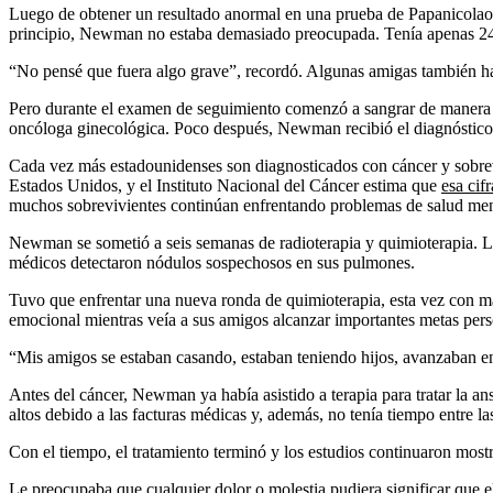
Luego de obtener un resultado anormal en una prueba de Papanicolaou,
principio, Newman no estaba demasiado preocupada. Tenía apenas 24
“No pensé que fuera algo grave”, recordó. Algunas amigas también habí
Pero durante el examen de seguimiento comenzó a sangrar de manera t
oncóloga ginecológica. Poco después, Newman recibió el diagnóstico:
Cada vez más estadounidenses son diagnosticados con cáncer y sobre
Estados Unidos, y el Instituto Nacional del Cáncer estima que
esa cif
muchos sobrevivientes continúan enfrentando problemas de salud men
Newman se sometió a seis semanas de radioterapia y quimioterapia. Los
médicos detectaron nódulos sospechosos en sus pulmones.
Tuvo que enfrentar una nueva ronda de quimioterapia, esta vez con má
emocional mientras veía a sus amigos alcanzar importantes metas pers
“Mis amigos se estaban casando, estaban teniendo hijos, avanzaban en 
Antes del cáncer, Newman ya había asistido a terapia para tratar la a
altos debido a las facturas médicas y, además, no tenía tiempo entre la
Con el tiempo, el tratamiento terminó y los estudios continuaron most
Le preocupaba que cualquier dolor o molestia pudiera significar que e