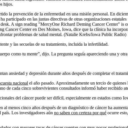
s hijos.
tido la prevención de la enfermedad en una misión personal. En diciem
a participado en las juntas directivas de otras organizaciones estatales 
Cancer Center en Des Moines, Iowa, dice que la clínica ha incorpora
 afrontar problemas de salud mental. (Natalie Krebs/Iowa Public Radio)
nte y las secuelas de su tratamiento, incluida la infertilidad.
cuerpo como tu mente”, dijo. La pregunta seguía apareciendo una y otra 
tan ansiedad y depresión durante años después de completar el tratami
cuesta nacional
el año pasado. Aproximadamente un tercio de quienes ha
o uno de cada cinco sobrevivientes consultados informó haber recibido at
ionales del cáncer puede ser difícil, especialmente en estados como Io
en al menos cinco años después de un diagnóstico de cáncer ha aumen
el país. Los investigadores aún
no saben con certeza por qué
ocurre esto
dados con mayores tasas de cáncer
cuentan con muy
pocos profesional