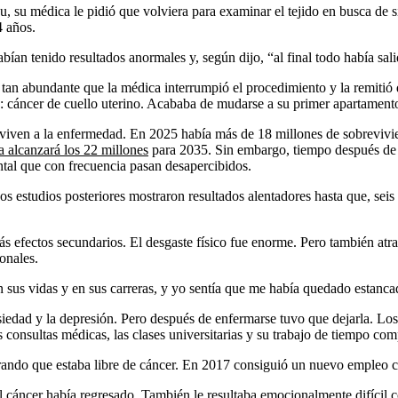
 su médica le pidió que volviera para examinar el tejido en busca de s
 años.
an tenido resultados anormales y, según dijo, “al final todo había sali
an abundante que la médica interrumpió el procedimiento y la remitió 
 cáncer de cuello uterino. Acababa de mudarse a su primer apartament
viven a la enfermedad. En 2025 había más de 18 millones de sobrevivie
ra alcanzará los 22 millones
para 2035. Sin embargo, tiempo después de f
tal que con frecuencia pasan desapercibidos.
 estudios posteriores mostraron resultados alentadores hasta que, seis
s efectos secundarios. El desgaste físico fue enorme. Pero también atr
onales.
sus vidas y en sus carreras, y yo sentía que me había quedado estancad
nsiedad y la depresión. Pero después de enfermarse tuvo que dejarla. Lo
s consultas médicas, las clases universitarias y su trabajo de tiempo com
rando que estaba libre de cáncer. En 2017 consiguió un nuevo empleo co
l cáncer había regresado. También le resultaba emocionalmente difícil c