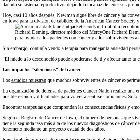
dañado su sistema reproductivo, dejándola incapaz de tener sus propio
Hoy, casi 10 años después, Newman sigue libre de cáncer y ha conver
en Iowa para la división de cabildeo de la American Cancer Society y h
Richard Deming, director médico del MercyOne Richard Deming 
para ayudar a los pacientes con cáncer y a los sobrevivientes a
Sin embargo, continúa yendo a terapia para manejar la ansiedad persiste
“El miedo a lo desconocido puede apoderarse de ti y afectar tanto tu 
Los impactos “silenciosos” del cáncer
Los
estudios muestran
que muchos sobrevivientes de cáncer experimen
La organización de defensa de pacientes Cancer Nation realizó
una en
posible recaída y dificultades para volver a sentirse como antes. Sol
Encontrar terapeutas que comprendan las consecuencias físicas y emoc
Según el
Registro de Cáncer de Iowa
, el número de personas que viv
tiene la segunda tasa más alta de los nuevos diagnósticos de cáncer d
fenómeno
mediante un proyecto estatal de dos años.
Iowa también es un estado mayoritariamente rural. Algunos de los
con