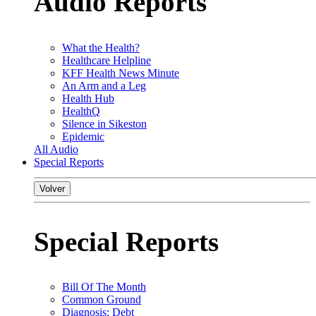
Audio Reports
What the Health?
Healthcare Helpline
KFF Health News Minute
An Arm and a Leg
Health Hub
HealthQ
Silence in Sikeston
Epidemic
All Audio
Special Reports
Volver
Special Reports
Bill Of The Month
Common Ground
Diagnosis: Debt