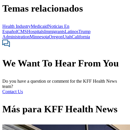
Temas relacionados
Health Industry
Medicaid
Noticias En
Español
CMS
Hospitals
Immigrants
Latinos
Trump
Administration
Minnesota
Oregon
Utah
California
We Want To Hear From You
Do you have a question or comment for the KFF Health News
team?
Contact Us
Más para
KFF Health News