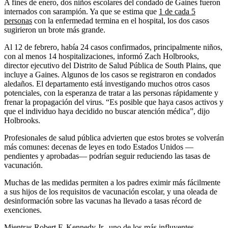
A fines de enero, dos niños escolares del condado de Gaines fueron
internados con sarampión. Ya que se estima que
1 de cada 5
personas
con la enfermedad termina en el hospital, los dos casos
sugirieron un brote más grande.
Al 12 de febrero, había 24 casos confirmados, principalmente niños,
con al menos 14 hospitalizaciones, informó Zach Holbrooks,
director ejecutivo del Distrito de Salud Pública de South Plains, que
incluye a Gaines. Algunos de los casos se registraron en condados
aledaños. El departamento está investigando muchos otros casos
potenciales, con la esperanza de tratar a las personas rápidamente y
frenar la propagación del virus. “Es posible que haya casos activos y
que el individuo haya decidido no buscar atención médica”, dijo
Holbrooks.
Profesionales de salud pública advierten que estos brotes se volverán
más comunes: decenas de leyes en todo Estados Unidos —
pendientes y aprobadas— podrían seguir reduciendo las tasas de
vacunación.
Muchas de las medidas permiten a los padres eximir más fácilmente
a sus hijos de los requisitos de vacunación escolar, y una oleada de
desinformación sobre las vacunas ha llevado a tasas récord de
exenciones.
Mientras Robert F. Kennedy Jr., uno de los más influyentes