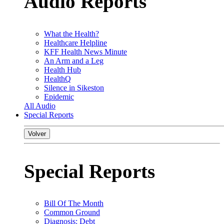
Audio Reports
What the Health?
Healthcare Helpline
KFF Health News Minute
An Arm and a Leg
Health Hub
HealthQ
Silence in Sikeston
Epidemic
All Audio
Special Reports
Volver
Special Reports
Bill Of The Month
Common Ground
Diagnosis: Debt