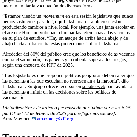
proyectos de ley en la sesión legislativa de Texas de 2025 que
podrían limitar la vacunación de diversas formas.
“Estamos viendo un
momentum
en esta sesión legislativa que nunca
hemos visto en el pasado”, dijo Lakshaman. También se están
produciendo cambios a nivel local. Por ejemplo, una junta escolar en
el área de Houston votó para eliminar las referencias a las vacunas
en su plan de estudios. “Hay un ataque de arriba hacia abajo y de
abajo hacia arriba contra estas protecciones”, dijo Lakshaman.
Alrededor del 80% del público cree que los beneficios de as vacunas
contra el sarampión, las paperas y la rubeola supera a los riesgos,
según
una encuesta de KFF de 2025
.
“Los legisladores que proponen políticas peligrosas deben saber que
las personas a las que escuchan no representan a la mayoría”, dijo
Lakshaman. Su grupo ofrece recursos en
su sitio web
para ayudar a
las personas a influir en las decisiones sobre las políticas de
vacunación.
[Actualización: este artículo fue revisado por última vez a las 6:25
pm ET del 12 de febrero de 2025 para reflejar novedades].
Amy Maxmen
amaxmen@kff.org