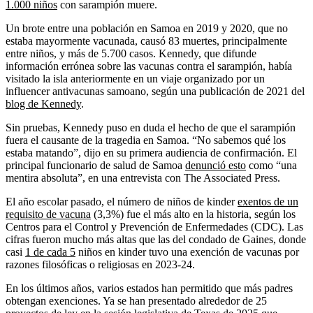
1.000 niños
con sarampión muere.
Un brote entre una población en Samoa en 2019 y 2020, que no
estaba mayormente vacunada, causó 83 muertes, principalmente
entre niños, y más de 5.700 casos. Kennedy, que difunde
información errónea sobre las vacunas contra el sarampión, había
visitado la isla anteriormente en un viaje organizado por un
influencer antivacunas samoano, según una publicación de 2021 del
blog de Kennedy
.
Sin pruebas, Kennedy puso en duda el hecho de que el sarampión
fuera el causante de la tragedia en Samoa. “No sabemos qué los
estaba matando”, dijo en su primera audiencia de confirmación. El
principal funcionario de salud de Samoa
denunció esto
como “una
mentira absoluta”, en una entrevista con The Associated Press.
El año escolar pasado, el número de niños de kinder
exentos de un
requisito de vacuna
(3,3%) fue el más alto en la historia, según los
Centros para el Control y Prevención de Enfermedades (CDC). Las
cifras fueron mucho más altas que las del condado de Gaines, donde
casi
1 de cada 5
niños en kinder tuvo una exención de vacunas por
razones filosóficas o religiosas en 2023-24.
En los últimos años, varios estados han permitido que más padres
obtengan exenciones. Ya se han presentado alrededor de 25