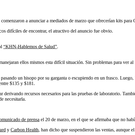
” comenzaron a anunciar a mediados de marzo que ofrecerían kits para
os difíciles de encontrar, el atractivo del anuncio fue obvio.
ol
“KHN-Hablemos de Salud”
.
ejaran ellos mismos esta difícil situación. Sin problemas para ver al m
pasando un hisopo por su garganta o escupiendo en un frasco. Luego, la
 entre $135 y $181.
ar derivando recursos necesarios para las pruebas de laboratorio. Tambié
e necesitarla.
omunicado de prensa
el 20 de marzo, en el que se afirmaba que no ha
ard
y
Carbon Health
, han dicho que suspendieron las ventas, aunque el