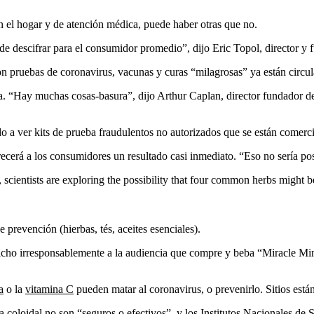
en el hogar y de atención médica, puede haber otras que no.
 de descifrar para el consumidor promedio”, dijo Eric Topol, director y 
on pruebas de coronavirus, vacunas y curas “milagrosas” ya están circul
cia. “Hay muchas cosas-basura”, dijo Arthur Caplan, director fundador d
a ver kits de prueba fraudulentos no autorizados que se están comerc
ecerá a los consumidores un resultado casi inmediato. “Eso no sería pos
scientists are exploring the possibility that four common herbs might be
revención (hierbas, tés, aceites esenciales).
cho irresponsablemente a la audiencia que compre y beba “Miracle Mine
a
o la
vitamina C
pueden matar al coronavirus, o prevenirlo. Sitios est
a coloidal no son “seguros o efectivos”, y los
Institutos Nacionales de 