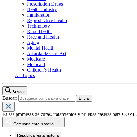
Prescription Drugs
Health Industry
Immigration
Reproductive Health
Technology
Rural Health
Race and Health
Aging
Mental Health
Affordable Care Act
Medicare
Medicaid
Children’s Health
All Topics
Buscar
Buscar:
Falsas promesas de curas, tratamientos y pruebas caseras para COVID
Comparte esta historia
Republicar esta historia