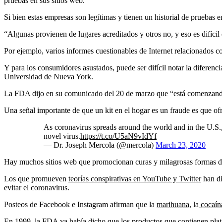
pruebas en sus sitios web.
Si bien estas empresas son legítimas y tienen un historial de pruebas 
“Algunas provienen de lugares acreditados y otros no, y eso es difícil
Por ejemplo, varios informes cuestionables de Internet relacionados c
Y para los consumidores asustados, puede ser difícil notar la diferen
Universidad de Nueva York.
La FDA dijo en su comunicado del 20 de marzo que “está comenzando 
Una señal importante de que un kit en el hogar es un fraude es que ofr
As coronavirus spreads around the world and in the U.S., 
novel virus.
https://t.co/U5aN9vIdYf
— Dr. Joseph Mercola (@mercola)
March 23, 2020
Hay muchos sitios web que promocionan curas y milagrosas formas de p
Los que promueven
teorías conspirativas en YouTube y Twitter
han di
evitar el coronavirus.
Posteos de Facebook e Instagram afirman que la
marihuana
, la
cocaín
En 1999,
la FDA ya había dicho
que los productos que contienen plat