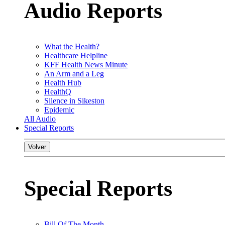
Audio Reports
What the Health?
Healthcare Helpline
KFF Health News Minute
An Arm and a Leg
Health Hub
HealthQ
Silence in Sikeston
Epidemic
All Audio
Special Reports
Volver
Special Reports
Bill Of The Month