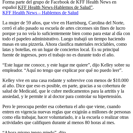
Forma parte del grupo de Facebook de KFF Health News en
español
KFF Health News-Hablemos de Salud”
.
KFF Health News – Hablemos de Salud
La mujer de 59 años, que vive en Harrisburg, Carolina del Norte,
cerró el año pasado su escuela de artes circenses sin fines de lucro
porque ya no veía lo suficientemente bien como para estar al día con
todo el papeleo administrativo. Luego trabajó un tiempo haciendo
masas en una pizzería. Ahora clasifica materiales reciclables, como
latas y botellas, en un lugar de conciertos local. Es su principal
fuente de ingresos, pero el trabajo no es durante todo el año.
“Este lugar me conoce, y este lugar me quiere”, dijo Kelley sobre su
empleador. “Aquí no tengo que explicar por qué no puedo leer”.
Kelley vive en una casa rodante y sobrevive con menos de $10.000
al año. Dice que eso es posible, en parte, gracias a su cobertura de
salud de Medicaid, que le cubre medicamentos para la artritis y la
ansiedad, y le permite ir al doctor para controlar su hipertensión.
Pero le preocupa perder esa cobertura el año que viene, cuando
entren en vigencia nuevas reglas que exigirán a millones de personas
como ella trabajar, hacer voluntariado, ir a la escuela o realizar otras
actividades que califiquen durante al menos 80 horas al mes.
“Ahora mismo tengo miedo”, dijo.