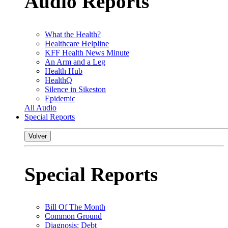
Audio Reports
What the Health?
Healthcare Helpline
KFF Health News Minute
An Arm and a Leg
Health Hub
HealthQ
Silence in Sikeston
Epidemic
All Audio
Special Reports
Volver
Special Reports
Bill Of The Month
Common Ground
Diagnosis: Debt