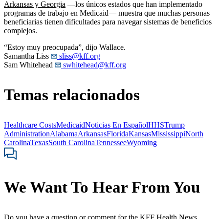
Arkansas y Georgia
—los únicos estados que han implementado
programas de trabajo en Medicaid— muestra que muchas personas
beneficiarias tienen dificultades para navegar sistemas de beneficios
complejos.
“Estoy muy preocupada”, dijo Wallace.
Samantha Liss
sliss@kff.org
Sam Whitehead
swhitehead@kff.org
Temas relacionados
Healthcare Costs
Medicaid
Noticias En Español
HHS
Trump
Administration
Alabama
Arkansas
Florida
Kansas
Mississippi
North
Carolina
Texas
South Carolina
Tennessee
Wyoming
We Want To Hear From You
Do you have a question or comment for the KFF Health News