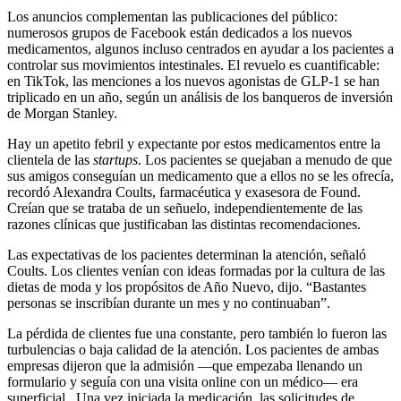
Los anuncios complementan las publicaciones del público:
numerosos grupos de Facebook están dedicados a los nuevos
medicamentos, algunos incluso centrados en ayudar a los pacientes a
controlar sus movimientos intestinales. El revuelo es cuantificable:
en TikTok, las menciones a los nuevos agonistas de GLP-1 se han
triplicado en un año, según un análisis de los banqueros de inversión
de Morgan Stanley.
Hay un apetito febril y expectante por estos medicamentos entre la
clientela de las
startups
. Los pacientes se quejaban a menudo de que
sus amigos conseguían un medicamento que a ellos no se les ofrecía,
recordó Alexandra Coults, farmacéutica y exasesora de Found.
Creían que se trataba de un señuelo, independientemente de las
razones clínicas que justificaban las distintas recomendaciones.
Las expectativas de los pacientes determinan la atención, señaló
Coults. Los clientes venían con ideas formadas por la cultura de las
dietas de moda y los propósitos de Año Nuevo, dijo. “Bastantes
personas se inscribían durante un mes y no continuaban”.
La pérdida de clientes fue una constante, pero también lo fueron las
turbulencias o baja calidad de la atención. Los pacientes de ambas
empresas dijeron que la admisión —que empezaba llenando un
formulario y seguía con una visita online con un médico— era
superficial. Una vez iniciada la medicación, las solicitudes de