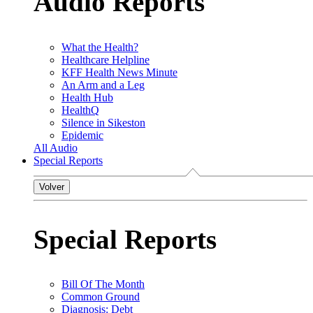
Audio Reports
What the Health?
Healthcare Helpline
KFF Health News Minute
An Arm and a Leg
Health Hub
HealthQ
Silence in Sikeston
Epidemic
All Audio
Special Reports
Volver
Special Reports
Bill Of The Month
Common Ground
Diagnosis: Debt