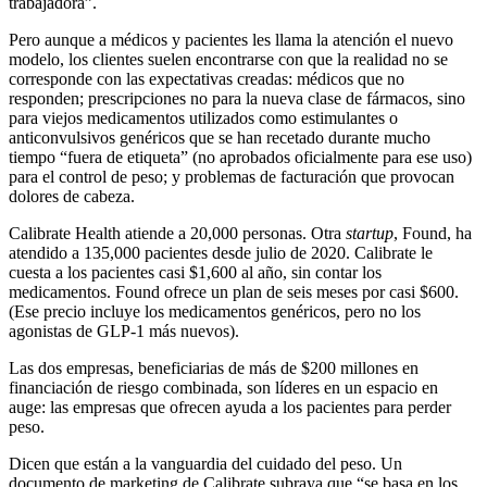
trabajadora”.
Pero aunque a médicos y pacientes les llama la atención el nuevo
modelo, los clientes suelen encontrarse con que la realidad no se
corresponde con las expectativas creadas: médicos que no
responden; prescripciones no para la nueva clase de fármacos, sino
para viejos medicamentos utilizados como estimulantes o
anticonvulsivos genéricos que se han recetado durante mucho
tiempo “fuera de etiqueta” (no aprobados oficialmente para ese uso)
para el control de peso; y problemas de facturación que provocan
dolores de cabeza.
Calibrate Health atiende a 20,000 personas. Otra
startup
, Found, ha
atendido a 135,000 pacientes desde julio de 2020. Calibrate le
cuesta a los pacientes casi $1,600 al año, sin contar los
medicamentos. Found ofrece un plan de seis meses por casi $600.
(Ese precio incluye los medicamentos genéricos, pero no los
agonistas de GLP-1 más nuevos).
Las dos empresas, beneficiarias de más de $200 millones en
financiación de riesgo combinada, son líderes en un espacio en
auge: las empresas que ofrecen ayuda a los pacientes para perder
peso.
Dicen que están a la vanguardia del cuidado del peso. Un
documento de marketing de Calibrate subraya que “se basa en los