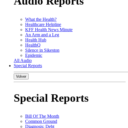
Audio Reports
What the Health?
Healthcare Helpline
KFF Health News Minute
An Arm and a Leg
Health Hub
HealthQ
Silence in Sikeston
Epidemic
All Audio
Special Reports
Volver
Special Reports
Bill Of The Month
Common Ground
Diagnosis: Debt