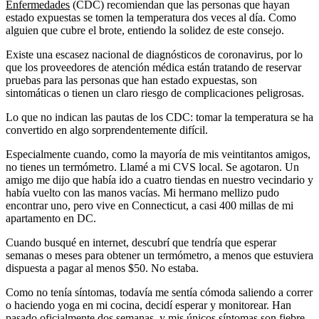
Enfermedades
(CDC) recomiendan que las personas que hayan
estado expuestas se tomen la temperatura dos veces al día. Como
alguien que cubre el brote, entiendo la solidez de este consejo.
Existe una escasez nacional de diagnósticos de coronavirus, por lo
que los proveedores de atención médica están tratando de reservar
pruebas para las personas que han estado expuestas, son
sintomáticas o tienen un claro riesgo de complicaciones peligrosas.
Lo que no indican las pautas de los CDC: tomar la temperatura se ha
convertido en algo sorprendentemente difícil.
Especialmente cuando, como la mayoría de mis veintitantos amigos,
no tienes un termómetro. Llamé a mi CVS local. Se agotaron. Un
amigo me dijo que había ido a cuatro tiendas en nuestro vecindario y
había vuelto con las manos vacías. Mi hermano mellizo pudo
encontrar uno, pero vive en Connecticut, a casi 400 millas de mi
apartamento en DC.
Cuando busqué en internet, descubrí que tendría que esperar
semanas o meses para obtener un termómetro, a menos que estuviera
dispuesta a pagar al menos $50. No estaba.
Como no tenía síntomas, todavía me sentía cómoda saliendo a correr
o haciendo yoga en mi cocina, decidí esperar y monitorear. Han
pasado oficialmente dos semanas, y mis únicos síntomas son fiebre