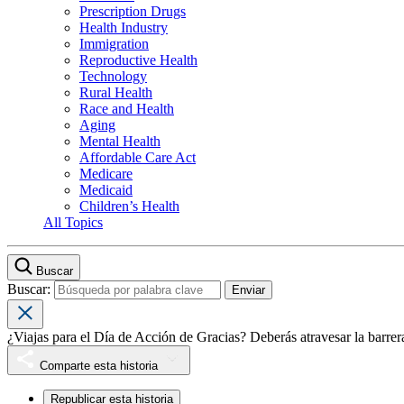
Prescription Drugs
Health Industry
Immigration
Reproductive Health
Technology
Rural Health
Race and Health
Aging
Mental Health
Affordable Care Act
Medicare
Medicaid
Children’s Health
All Topics
Buscar
Buscar:
¿Viajas para el Día de Acción de Gracias? Deberás atravesar la bar
Comparte esta historia
Republicar esta historia