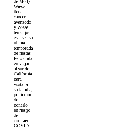
de Molly
Wiese
tiene
cáncer
avanzado
y Wiese
teme que
ésta sea su
última
temporada
de fiestas.
Pero duda
en viajar
al sur de
California
para
visitar a
su familia,
por temor
de
ponerlo
en riesgo
de
contraer
COVID.