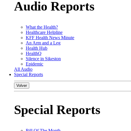
Audio Reports
What the Health?
Healthcare Helpline
KFF Health News Minute
An Arm and a Leg
Health Hub
HealthQ
Silence in Sikeston
Epidemic
All Audio
Special Reports
Volver
Special Reports
Bill Of The Month