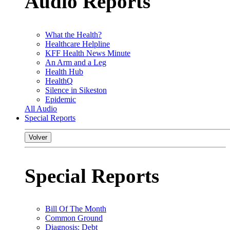
Audio Reports
What the Health?
Healthcare Helpline
KFF Health News Minute
An Arm and a Leg
Health Hub
HealthQ
Silence in Sikeston
Epidemic
All Audio
Special Reports
Volver
Special Reports
Bill Of The Month
Common Ground
Diagnosis: Debt