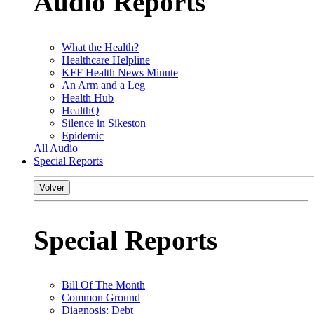
Audio Reports
What the Health?
Healthcare Helpline
KFF Health News Minute
An Arm and a Leg
Health Hub
HealthQ
Silence in Sikeston
Epidemic
All Audio
Special Reports
Volver
Special Reports
Bill Of The Month
Common Ground
Diagnosis: Debt