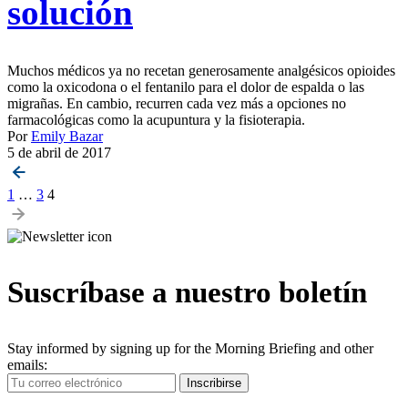
solución
Muchos médicos ya no recetan generosamente analgésicos opioides
como la oxicodona o el fentanilo para el dolor de espalda o las
migrañas. En cambio, recurren cada vez más a opciones no
farmacológicas como la acupuntura y la fisioterapia.
Por
Emily Bazar
5 de abril de 2017
Posts
1
…
3
4
pagination
Suscríbase a nuestro boletín
Stay informed by signing up for the Morning Briefing and other
emails:
Your
Inscribirse
Email