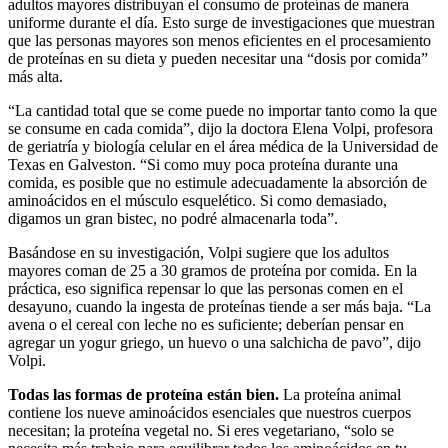
adultos mayores distribuyan el consumo de proteínas de manera
uniforme durante el día. Esto surge de investigaciones que muestran
que las personas mayores son menos eficientes en el procesamiento
de proteínas en su dieta y pueden necesitar una “dosis por comida”
más alta.
“La cantidad total que se come puede no importar tanto como la que
se consume en cada comida”, dijo la doctora Elena Volpi, profesora
de geriatría y biología celular en el área médica de la Universidad de
Texas en Galveston. “Si como muy poca proteína durante una
comida, es posible que no estimule adecuadamente la absorción de
aminoácidos en el músculo esquelético. Si como demasiado,
digamos un gran bistec, no podré almacenarla toda”.
Basándose en su investigación, Volpi sugiere que los adultos
mayores coman de 25 a 30 gramos de proteína por comida. En la
práctica, eso significa repensar lo que las personas comen en el
desayuno, cuando la ingesta de proteínas tiende a ser más baja. “La
avena o el cereal con leche no es suficiente; deberían pensar en
agregar un yogur griego, un huevo o una salchicha de pavo”, dijo
Volpi.
Todas las formas de proteína están bien.
La proteína animal
contiene los nueve aminoácidos esenciales que nuestros cuerpos
necesitan; la proteína vegetal no. Si eres vegetariano, “solo se