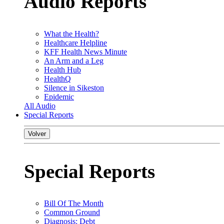
Audio Reports
What the Health?
Healthcare Helpline
KFF Health News Minute
An Arm and a Leg
Health Hub
HealthQ
Silence in Sikeston
Epidemic
All Audio
Special Reports
Volver
Special Reports
Bill Of The Month
Common Ground
Diagnosis: Debt