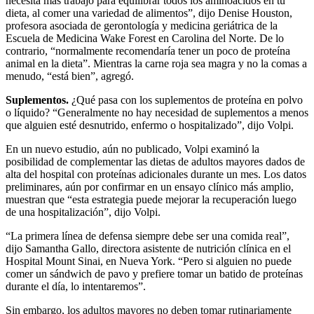
necesita más trabajo para equilibrar todos los aminoácidos en tu
dieta, al comer una variedad de alimentos”, dijo Denise Houston,
profesora asociada de gerontología y medicina geriátrica de la
Escuela de Medicina Wake Forest en Carolina del Norte. De lo
contrario, “normalmente recomendaría tener un poco de proteína
animal en la dieta”. Mientras la carne roja sea magra y no la comas a
menudo, “está bien”, agregó.
Suplementos.
¿Qué pasa con los suplementos de proteína en polvo
o líquido? “Generalmente no hay necesidad de suplementos a menos
que alguien esté desnutrido, enfermo o hospitalizado”, dijo Volpi.
En un nuevo estudio, aún no publicado, Volpi examinó la
posibilidad de complementar las dietas de adultos mayores dados de
alta del hospital con proteínas adicionales durante un mes. Los datos
preliminares, aún por confirmar en un ensayo clínico más amplio,
muestran que “esta estrategia puede mejorar la recuperación luego
de una hospitalización”, dijo Volpi.
“La primera línea de defensa siempre debe ser una comida real”,
dijo Samantha Gallo, directora asistente de nutrición clínica en el
Hospital Mount Sinai, en Nueva York. “Pero si alguien no puede
comer un sándwich de pavo y prefiere tomar un batido de proteínas
durante el día, lo intentaremos”.
Sin embargo, los adultos mayores no deben tomar rutinariamente