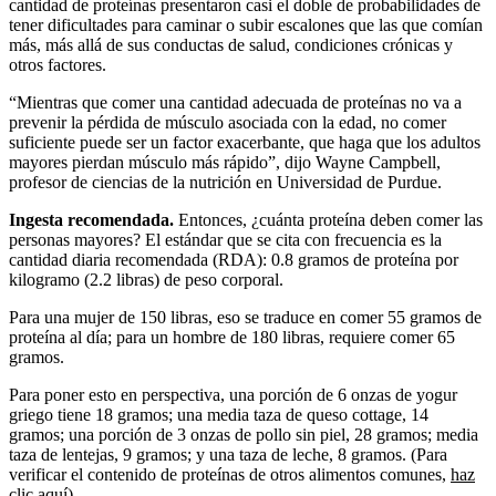
cantidad de proteínas presentaron casi el doble de probabilidades de
tener dificultades para caminar o subir escalones que las que comían
más, más allá de sus conductas de salud, condiciones crónicas y
otros factores.
“Mientras que comer una cantidad adecuada de proteínas no va a
prevenir la pérdida de músculo asociada con la edad, no comer
suficiente puede ser un factor exacerbante, que haga que los adultos
mayores pierdan músculo más rápido”, dijo Wayne Campbell,
profesor de ciencias de la nutrición en Universidad de Purdue.
Ingesta recomendada.
Entonces, ¿cuánta proteína deben comer las
personas mayores? El estándar que se cita con frecuencia es la
cantidad diaria recomendada (RDA): 0.8 gramos de proteína por
kilogramo (2.2 libras) de peso corporal.
Para una mujer de 150 libras, eso se traduce en comer 55 gramos de
proteína al día; para un hombre de 180 libras, requiere comer 65
gramos.
Para poner esto en perspectiva, una porción de 6 onzas de yogur
griego tiene 18 gramos; una media taza de queso cottage, 14
gramos; una porción de 3 onzas de pollo sin piel, 28 gramos; media
taza de lentejas, 9 gramos; y una taza de leche, 8 gramos. (Para
verificar el contenido de proteínas de otros alimentos comunes,
haz
clic aquí
).