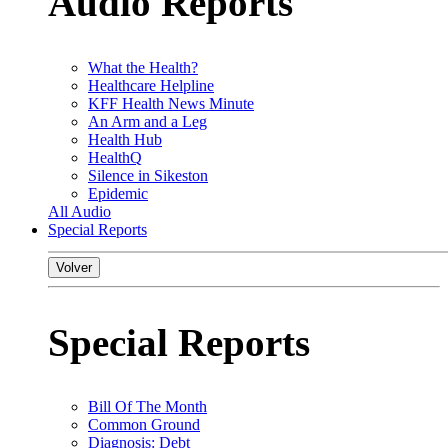
Audio Reports
What the Health?
Healthcare Helpline
KFF Health News Minute
An Arm and a Leg
Health Hub
HealthQ
Silence in Sikeston
Epidemic
All Audio
Special Reports
Volver
Special Reports
Bill Of The Month
Common Ground
Diagnosis: Debt