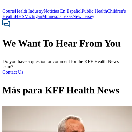
Courts
Health Industry
Noticias En Español
Public Health
Children's
Health
HHS
Michigan
Minnesota
Texas
New Jersey
We Want To Hear From You
Do you have a question or comment for the KFF Health News
team?
Contact Us
Más para
KFF Health News