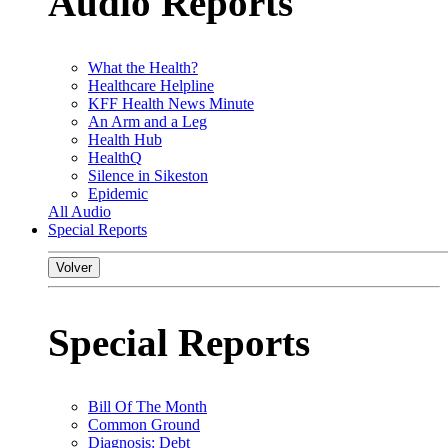
Audio Reports
What the Health?
Healthcare Helpline
KFF Health News Minute
An Arm and a Leg
Health Hub
HealthQ
Silence in Sikeston
Epidemic
All Audio
Special Reports
Volver
Special Reports
Bill Of The Month
Common Ground
Diagnosis: Debt