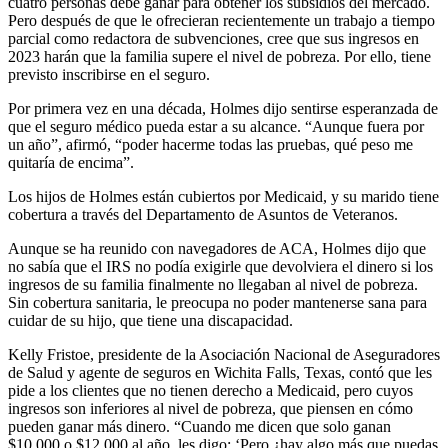
cuatro personas debe ganar para obtener los subsidios del mercado.
Pero después de que le ofrecieran recientemente un trabajo a tiempo
parcial como redactora de subvenciones, cree que sus ingresos en
2023 harán que la familia supere el nivel de pobreza. Por ello, tiene
previsto inscribirse en el seguro.
Por primera vez en una década, Holmes dijo sentirse esperanzada de
que el seguro médico pueda estar a su alcance. “Aunque fuera por
un año”, afirmó, “poder hacerme todas las pruebas, qué peso me
quitaría de encima”.
Los hijos de Holmes están cubiertos por Medicaid, y su marido tiene
cobertura a través del Departamento de Asuntos de Veteranos.
Aunque se ha reunido con navegadores de ACA, Holmes dijo que
no sabía que el IRS no podía exigirle que devolviera el dinero si los
ingresos de su familia finalmente no llegaban al nivel de pobreza.
Sin cobertura sanitaria, le preocupa no poder mantenerse sana para
cuidar de su hijo, que tiene una discapacidad.
Kelly Fristoe, presidente de la Asociación Nacional de Aseguradores
de Salud y agente de seguros en Wichita Falls, Texas, contó que les
pide a los clientes que no tienen derecho a Medicaid, pero cuyos
ingresos son inferiores al nivel de pobreza, que piensen en cómo
pueden ganar más dinero. “Cuando me dicen que solo ganan
$10,000 o $12,000 al año, les digo: ‘Pero ¿hay algo más que puedas