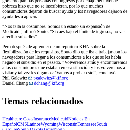
gobierno para las personas con ingresos por debajo del nivel de
pobreza hizo que no se inscribieran, por lo que muchos
consumidores dejaron de buscar ayuda y los navegadores dejaron de
ayudarles a aplicar.
“Nos falta la costumbre. Somos un estado sin expansión de
Medicaid”, afirmó Souto. “Si caes bajo el límite de ingresos, no vas
a recibir subsidios”.
Pero después de aprender de un reportero KHN sobre la
flexibilización de los requisitos, Souto dijo que iba a trabajar con los
navegadores para llegar a los consumidores a los que se les había
negado el subsidio en el pasado. “Volveremos atrás y encontraremos
a los consumidores que estaban en esa situación y los volveremos a
visitar y tal vez les digamos: ‘Vamos a probar esto'”, concluyó.
Phil Galewitz
pgalewitz@kff.org
Daniel Chang
dchang@kff.org
Temas relacionados
Healthcare Costs
Insurance
Medicaid
Noticias En
Español
CMS
Latinos
Wyoming
Wisconsin
Tennessee
South
Carolina
South Dakota
Texas
North