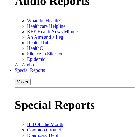
Audio Reports
What the Health?
Healthcare Helpline
KFF Health News Minute
An Arm and a Leg
Health Hub
HealthQ
Silence in Sikeston
Epidemic
All Audio
Special Reports
Volver
Special Reports
Bill Of The Month
Common Ground
Diagnosis: Debt