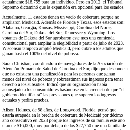
actualmente $18,755 para un individuo. Pero en 2012, el Tribunal
Supremo dictaminó que la expansión era opcional para los estados.
Actualmente, 11 estados tienen un vacío de cobertura porque no
ampliaron Medicaid. Además de Florida y Texas, esos estados son:
Alabama, Georgia, Kansas, Mississippi, Carolina del Norte,
Carolina del Sur, Dakota del Sur, Tennessee y Wyoming. Los
votantes de Dakota del Sur aprobaron este mes una enmienda
constitucional para ampliar la elegibilidad a partir de julio de 2023.
Wisconsin tampoco amplió Medicaid, pero cubre a los adultos que
ganan hasta el 100% del nivel de pobreza.
Sarah Christian, coordinadora de navegadores de la Asociación de
Atención Primaria de Salud de Carolina del Sur, dijo que desconocía
que no existiera una penalización para las personas que ganan
menos del nivel de pobreza y sobreestiman sus ingresos para tener
derecho a los subsidios. Indicó que su organización había
aconsejado a los consumidores basándose en la creencia de que “el
gobierno identificará” las previsiones que superen los ingresos
actuales y pedirá pruebas.
Alison Holmes
, de 58 años, de Longwood, Florida, pensó que
estaría atrapada en la brecha de cobertura de Medicaid por décimo
año consecutivo en 2023 porque los ingresos de su familia este año
eran de $16,000, muy por debajo de los $27,750 que una familia de