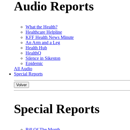
Audio Reports
What the Health?
Healthcare Helpline
KFF Health News Minute
An Arm and a Leg
Health Hub
HealthQ
Silence in Sikeston
Epidemic
All Audio
Special Reports
Volver
Special Reports
Bill Of The Month