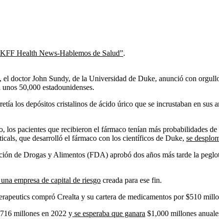
KFF Health News-Hablemos de Salud”
.
el doctor John Sundy, de la Universidad de Duke, anunció con orgullo 
 a unos 50,000 estadounidenses.
tía los depósitos cristalinos de ácido úrico que se incrustaban en sus a
o, los pacientes que recibieron el fármaco tenían más probabilidades de
ticals, que desarrolló el fármaco con los científicos de Duke,
se desplo
ración de Drogas y Alimentos (FDA) aprobó dos años más tarde la peglo
 una empresa de capital de riesgo
creada para ese fin.
rapeutics compró Crealta y su cartera de medicamentos por $510 millo
 $716 millones en 2022 y
se esperaba que ganara
$1,000 millones anuales