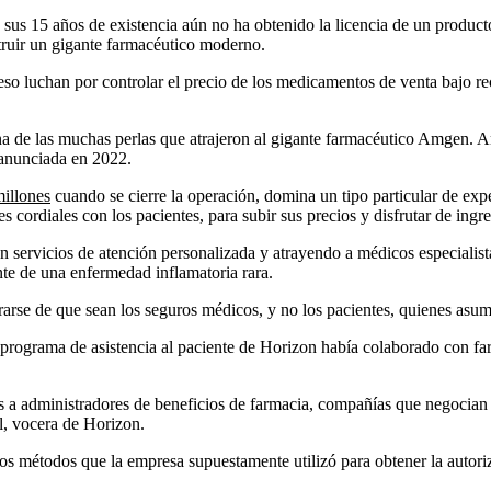
sus 15 años de existencia aún no ha obtenido la licencia de un produc
truir un gigante farmacéutico moderno.
 luchan por controlar el precio de los medicamentos de venta bajo receta
na de las muchas perlas que atrajeron al gigante farmacéutico Amgen.
 anunciada en 2022.
illones
cuando se cierre la operación, domina un tipo particular de ex
 cordiales con los pacientes, para subir sus precios y disfrutar de ing
n servicios de atención personalizada y atrayendo a médicos especialist
te de una enfermedad inflamatoria rara.
rarse de que sean los seguros médicos, y no los pacientes, quienes asu
rograma de asistencia al paciente de Horizon había colaborado con farm
 a administradores de beneficios de farmacia, compañías que negocian
l, vocera de Horizon.
 los métodos que la empresa supuestamente utilizó para obtener la auto