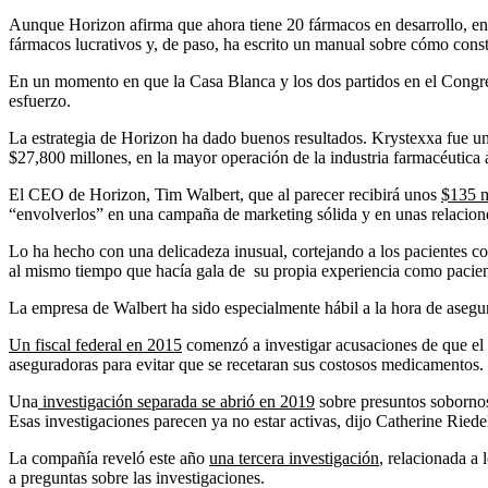
Aunque Horizon afirma que ahora tiene 20 fármacos en desarrollo, en 
fármacos lucrativos y, de paso, ha escrito un manual sobre cómo cons
En un momento en que la Casa Blanca y los dos partidos en el Congreso
esfuerzo.
La estrategia de Horizon ha dado buenos resultados. Krystexxa fue u
$27,800 millones, en la mayor operación de la industria farmacéutica
El CEO de Horizon, Tim Walbert, que al parecer recibirá unos
$135 m
“envolverlos” en una campaña de marketing sólida y en unas relaciones
Lo ha hecho con una delicadeza inusual, cortejando a los pacientes co
al mismo tiempo que hacía gala de su propia experiencia como pacien
La empresa de Walbert ha sido especialmente hábil a la hora de asegu
Un fiscal federal en 2015
comenzó a investigar acusaciones de que el p
aseguradoras para evitar que se recetaran sus costosos medicamentos.
Una
investigación separada se abrió en 2019
sobre presuntos sobornos
Esas investigaciones parecen ya no estar activas, dijo Catherine Riede
La compañía reveló este año
una tercera investigación
, relacionada a
a preguntas sobre las investigaciones.