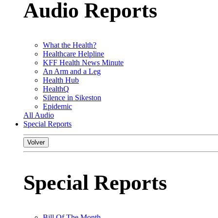
Audio Reports
What the Health?
Healthcare Helpline
KFF Health News Minute
An Arm and a Leg
Health Hub
HealthQ
Silence in Sikeston
Epidemic
All Audio
Special Reports
Volver
Special Reports
Bill Of The Month