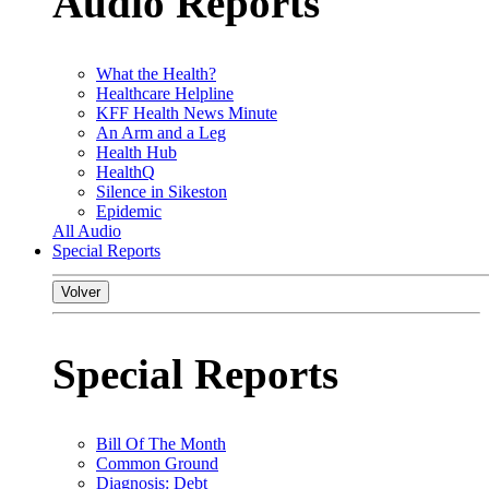
Audio Reports
What the Health?
Healthcare Helpline
KFF Health News Minute
An Arm and a Leg
Health Hub
HealthQ
Silence in Sikeston
Epidemic
All Audio
Special Reports
Volver
Special Reports
Bill Of The Month
Common Ground
Diagnosis: Debt