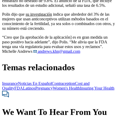
embarazo no deseado de 9.8%. El anuncio de la FDA, que incluye
los resultados de un estudio adicional, señaló una tasa de 6.5%.
Polis dijo que
su investigación
indica que alrededor del 3% de las
mujeres que usan anticonceptivos utilizan métodos basados ​​en el
conocimiento de la fertilidad, ya sea solos o combinados con otros, y
su número está creciendo.
“Creo que [la aprobación de la aplicación] es en gran medida un
paso positivo hacia adelante”, dijo Polis. “Me alivia que la FDA
tenga una vía regulatoria para evaluar estos usos y reclamos”.
Michelle Andrews
andrews.khn@gmail.com
Temas relacionados
Insurance
Noticias En Español
Contraception
Cost and
Quality
FDA
Latinos
Pregnancy
Women's Health
Insuring Your Health
We Want To Hear From You