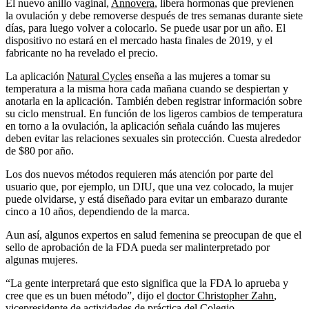
El nuevo anillo vaginal,
Annovera
, libera hormonas que previenen
la ovulación y debe removerse después de tres semanas durante siete
días, para luego volver a colocarlo. Se puede usar por un año. El
dispositivo no estará en el mercado hasta finales de 2019, y el
fabricante no ha revelado el precio.
La aplicación
Natural Cycles
enseña a las mujeres a tomar su
temperatura a la misma hora cada mañana cuando se despiertan y
anotarla en la aplicación. También deben registrar información sobre
su ciclo menstrual. En función de los ligeros cambios de temperatura
en torno a la ovulación, la aplicación señala cuándo las mujeres
deben evitar las relaciones sexuales sin protección. Cuesta alrededor
de $80 por año.
Los dos nuevos métodos requieren más atención por parte del
usuario que, por ejemplo, un DIU, que una vez colocado, la mujer
puede olvidarse, y está diseñado para evitar un embarazo durante
cinco a 10 años, dependiendo de la marca.
Aun así, algunos expertos en salud femenina se preocupan de que el
sello de aprobación de la FDA pueda ser malinterpretado por
algunas mujeres.
“La gente interpretará que esto significa que la FDA lo aprueba y
cree que es un buen método”, dijo el
doctor Christopher Zahn
,
vicepresidente de actividades de práctica del Colegio