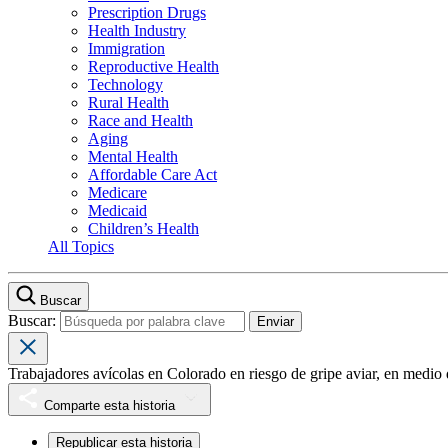
Prescription Drugs
Health Industry
Immigration
Reproductive Health
Technology
Rural Health
Race and Health
Aging
Mental Health
Affordable Care Act
Medicare
Medicaid
Children’s Health
All Topics
Buscar
Buscar:
Trabajadores avícolas en Colorado en riesgo de gripe aviar, en medio d
Comparte esta historia
Republicar esta historia