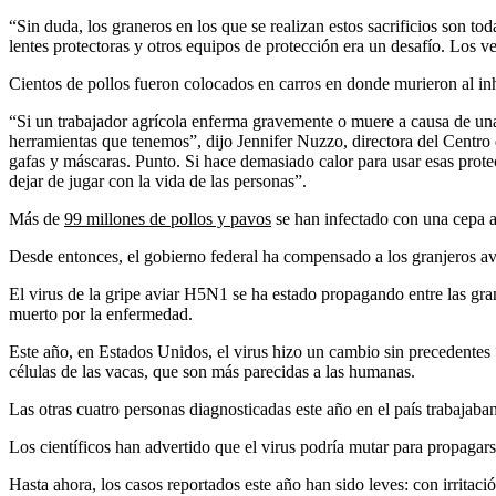
“Sin duda, los graneros en los que se realizan estos sacrificios son t
lentes protectoras y otros equipos de protección era un desafío. Los v
Cientos de pollos fueron colocados en carros en donde murieron al i
“Si un trabajador agrícola enferma gravemente o muere a causa de u
herramientas que tenemos”, dijo Jennifer Nuzzo, directora del Cent
gafas y máscaras. Punto. Si hace demasiado calor para usar esas prote
dejar de jugar con la vida de las personas”.
Más de
99 millones de pollos y pavos
se han infectado con una cepa al
Desde entonces, el gobierno federal ha compensado a los granjeros a
El virus de la gripe aviar H5N1 se ha estado propagando entre las gr
muerto por la enfermedad.
Este año, en Estados Unidos, el virus hizo un cambio sin precedentes
células de las vacas, que son más parecidas a las humanas.
Las otras cuatro personas diagnosticadas este año en el país trabajaba
Los científicos han advertido que el virus podría mutar para propaga
Hasta ahora, los casos reportados este año han sido leves: con irritac