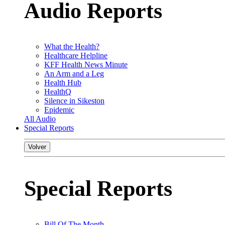
Audio Reports
What the Health?
Healthcare Helpline
KFF Health News Minute
An Arm and a Leg
Health Hub
HealthQ
Silence in Sikeston
Epidemic
All Audio
Special Reports
Volver
Special Reports
Bill Of The Month