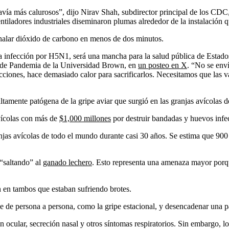
odavía más calurosos”, dijo Nirav Shah, subdirector principal de los CDC
entiladores industriales diseminaron plumas alrededor de la instalación 
nhalar dióxido de carbono en menos de dos minutos.
na infección por H5N1, será una mancha para la salud pública de Esta
ro de Pandemia de la Universidad Brown, en
un posteo en X
. “No se enví
cciones, hace demasiado calor para sacrificarlos. Necesitamos que las v
tamente patógena de la gripe aviar que surgió en las granjas avícolas de
vícolas con más de
$1,000 millones
por destruir bandadas y huevos infec
anjas avícolas de todo el mundo durante casi 30 años. Se estima que 90
 “saltando” al
ganado lechero
. Esto representa una amenaza mayor porque
n en tambos que estaban sufriendo brotes.
rse de persona a persona, como la gripe estacional, y desencadenar un
ión ocular, secreción nasal y otros síntomas respiratorios. Sin embargo,