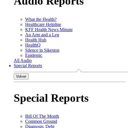
Audio Reports
What the Health?
Healthcare Helpline
KFF Health News Minute
An Arm and a Leg
Health Hub
HealthQ
Silence in Sikeston
Epidemic
All Audio
Special Reports
Volver
Special Reports
Bill Of The Month
Common Ground
Diagnosis: Debt