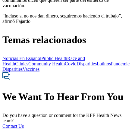
comunitarios dicen que quieren ser parte del esfuerzo de
vacunación.
“Incluso si no nos dan dinero, seguiremos haciendo el trabajo”,
afirmó Fajardo.
Temas relacionados
Noticias En Español
Public Health
Race and
Health
Clinics
Community Health
Covid
Disparities
Latinos
Pandemic
Disparities
Vaccines
We Want To Hear From You
Do you have a question or comment for the KFF Health News
team?
Contact Us