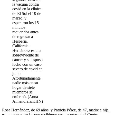
la vacuna contra
covid en la clínica
de El Sol el 19 de
marzo, y
esperaron los 15
minutos
requeridos antes
de regresar a
Hesperia,
California.
Hernández es una
sobreviviente de
cáncer y su esposo
luchó con un caso
severo de covid en
junio.
Afortunadamente,
nadie más en su
hogar de siete
miembros se
enfermó. (Anna
Almendrala/KHN)
Rosa Hernández, de 69 años, y Patricia Pérez, de 47, madre e hija,
estuvieron entre las que recibieron sus vacunas en el Centro