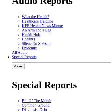
Audio Reports
What the Health?
Healthcare Helpline
KFF Health News Minute
An Arm and a Leg
Health Hub
HealthQ
Silence in Sikeston
Epidemic
All Audio
Special Reports
Volver
Special Reports
Bill Of The Month
Common Ground
Diagnosis: Debt