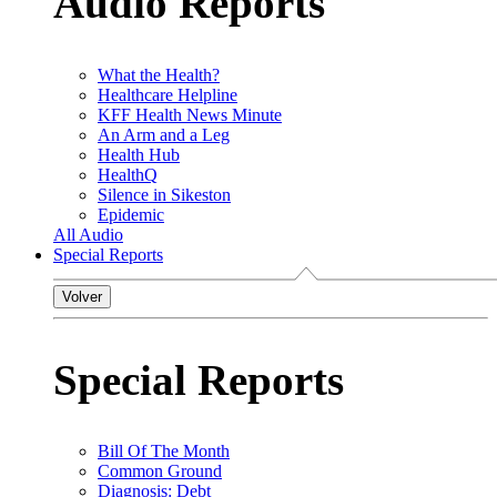
Audio Reports
What the Health?
Healthcare Helpline
KFF Health News Minute
An Arm and a Leg
Health Hub
HealthQ
Silence in Sikeston
Epidemic
All Audio
Special Reports
Volver
Special Reports
Bill Of The Month
Common Ground
Diagnosis: Debt