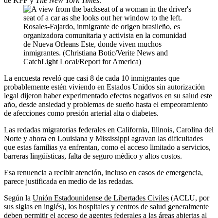
de KFF y
The New York Times
.
Rosales-Fajardo, inmigrante de origen brasileño, es
organizadora comunitaria y activista en la comunidad
de Nueva Orleans Este, donde viven muchos
inmigrantes. (Christiana Botic/Verite News and
CatchLight Local/Report for America)
La encuesta reveló que casi 8 de cada 10 inmigrantes que
probablemente estén viviendo en Estados Unidos sin autorización
legal dijeron haber experimentado efectos negativos en su salud este
año, desde ansiedad y problemas de sueño hasta el empeoramiento
de afecciones como presión arterial alta o diabetes.
Las redadas migratorias federales en California, Illinois, Carolina del
Norte y ahora en Louisiana y Mississippi agravan las dificultades
que estas familias ya enfrentan, como el acceso limitado a servicios,
barreras lingüísticas, falta de seguro médico y altos costos.
Esa renuencia a recibir atención, incluso en casos de emergencia,
parece justificada en medio de las redadas.
Según la
Unión Estadounidense de Libertades Civiles
(ACLU, por
sus siglas en inglés), los hospitales y centros de salud generalmente
deben permitir el acceso de agentes federales a las áreas abiertas al