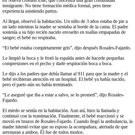
en Nueva Orleans Este, que concentra una gran comunidad
inmigrante. No tiene formación médica formal, pero tiene
experiencia asistiendo partos.
Al llegar, observó la habitación. Un niño de 3 años estaba de pie a
un lado mientras la madre se sentaba al borde de la cama. El padre
sostenía a su hijo recién nacido envuelto en toallas empapadas de
sangre; el bebé no respiraba.
“El bebé estaba completamente gris”, dijo después Rosales-Fajardo.
Le limpió la boca y le frotó la espalda antes de hacerle pequeñas
compresiones en el pecho y darle respiración boca a boca.
Le dijo a los padres que debía llamar al 911 para que la madre y el
bebé recibieran atención en un hospital. El bebé ya había nacido,
pero el parto aún no había terminado.
“Le aseguré que iba a estar a salvo, se lo prometí”, dijo Rosales-
Fajardo.
El miedo se sentía en la habitación. Aun así, hizo la llamada y
continuó con la reanimación. Finalmente, el bebé reaccionó y se
movió en brazos de Rosales-Fajardo. Cuando llegó la ambulancia, la
madre intentó evitar que su esposo la acompañara, aterrada de que
arrestaran a ambos. Él fue de todos modos.