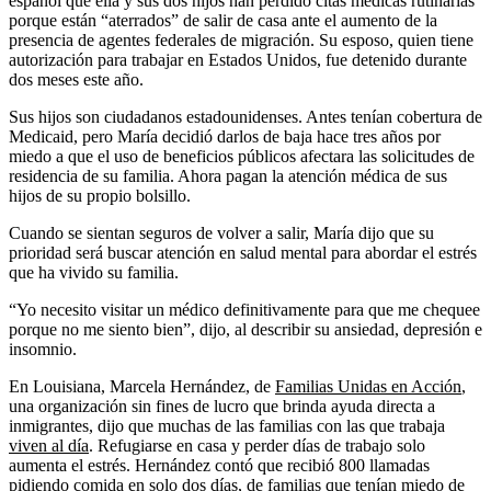
español que ella y sus dos hijos han perdido citas médicas rutinarias
porque están “aterrados” de salir de casa ante el aumento de la
presencia de agentes federales de migración. Su esposo, quien tiene
autorización para trabajar en Estados Unidos, fue detenido durante
dos meses este año.
Sus hijos son ciudadanos estadounidenses. Antes tenían cobertura de
Medicaid, pero María decidió darlos de baja hace tres años por
miedo a que el uso de beneficios públicos afectara las solicitudes de
residencia de su familia. Ahora pagan la atención médica de sus
hijos de su propio bolsillo.
Cuando se sientan seguros de volver a salir, María dijo que su
prioridad será buscar atención en salud mental para abordar el estrés
que ha vivido su familia.
“Yo necesito visitar un médico definitivamente para que me chequee
porque no me siento bien”, dijo, al describir su ansiedad, depresión e
insomnio.
En Louisiana, Marcela Hernández, de
Familias Unidas en Acción
,
una organización sin fines de lucro que brinda ayuda directa a
inmigrantes, dijo que muchas de las familias con las que trabaja
viven al día
. Refugiarse en casa y perder días de trabajo solo
aumenta el estrés. Hernández contó que recibió 800 llamadas
pidiendo comida en solo dos días, de familias que tenían miedo de