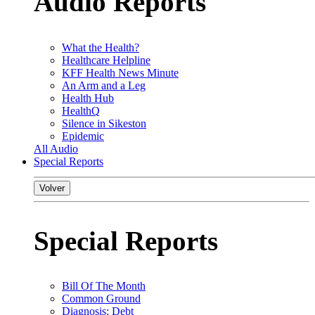
Audio Reports
What the Health?
Healthcare Helpline
KFF Health News Minute
An Arm and a Leg
Health Hub
HealthQ
Silence in Sikeston
Epidemic
All Audio
Special Reports
Volver
Special Reports
Bill Of The Month
Common Ground
Diagnosis: Debt