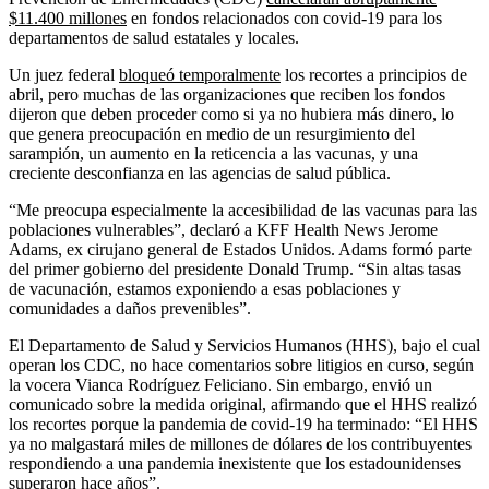
$11.400 millones
en fondos relacionados con covid-19 para los
departamentos de salud estatales y locales.
Un juez federal
bloqueó temporalmente
los recortes a principios de
abril, pero muchas de las organizaciones que reciben los fondos
dijeron que deben proceder como si ya no hubiera más dinero, lo
que genera preocupación en medio de un resurgimiento del
sarampión, un aumento en la reticencia a las vacunas, y una
creciente desconfianza en las agencias de salud pública.
“Me preocupa especialmente la accesibilidad de las vacunas para las
poblaciones vulnerables”, declaró a KFF Health News Jerome
Adams, ex cirujano general de Estados Unidos. Adams formó parte
del primer gobierno del presidente Donald Trump. “Sin altas tasas
de vacunación, estamos exponiendo a esas poblaciones y
comunidades a daños prevenibles”.
El Departamento de Salud y Servicios Humanos (HHS), bajo el cual
operan los CDC, no hace comentarios sobre litigios en curso, según
la vocera Vianca Rodríguez Feliciano. Sin embargo, envió un
comunicado sobre la medida original, afirmando que el HHS realizó
los recortes porque la pandemia de covid-19 ha terminado: “El HHS
ya no malgastará miles de millones de dólares de los contribuyentes
respondiendo a una pandemia inexistente que los estadounidenses
superaron hace años”.