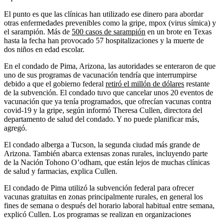
El punto es que las clínicas han utilizado ese dinero para abordar
otras enfermedades prevenibles como la gripe, mpox (virus símica) y
el sarampión. Más de
500 casos de sarampión
en un brote en Texas
hasta la fecha han provocado 57 hospitalizaciones y la muerte de
dos niños en edad escolar.
En el condado de Pima, Arizona, las autoridades se enteraron de que
uno de sus programas de vacunación tendría que interrumpirse
debido a que el gobierno federal
retiró el millón de dólares
restante
de la subvención. El condado tuvo que cancelar unos 20 eventos de
vacunación que ya tenía programados, que ofrecían vacunas contra
covid-19 y la gripe, según informó Theresa Cullen, directora del
departamento de salud del condado. Y no puede planificar más,
agregó.
El condado alberga a Tucson, la segunda ciudad más grande de
Arizona. También abarca extensas zonas rurales, incluyendo parte
de la Nación Tohono O’odham, que están lejos de muchas clínicas
de salud y farmacias, explica Cullen.
El condado de Pima utilizó la subvención federal para ofrecer
vacunas gratuitas en zonas principalmente rurales, en general los
fines de semana o después del horario laboral habitual entre semana,
explicó Cullen. Los programas se realizan en organizaciones