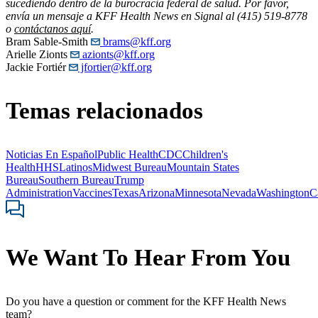
sucediendo dentro de la burocracia federal de salud. Por favor,
envía un mensaje a KFF Health News en Signal al (415) 519-8778
o
contáctanos aquí
.
Bram Sable-Smith
brams@kff.org
Arielle Zionts
azionts@kff.org
Jackie Fortiér
jfortier@kff.org
Temas relacionados
Noticias En Español
Public Health
CDC
Children's
Health
HHS
Latinos
Midwest Bureau
Mountain States
Bureau
Southern Bureau
Trump
Administration
Vaccines
Texas
Arizona
Minnesota
Nevada
Washington
C
We Want To Hear From You
Do you have a question or comment for the KFF Health News
team?