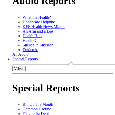
Audio Reports
What the Health?
Healthcare Helpline
KFF Health News Minute
An Arm and a Leg
Health Hub
HealthQ
Silence in Sikeston
Epidemic
All Audio
Special Reports
Volver
Special Reports
Bill Of The Month
Common Ground
Diagnosis: Debt