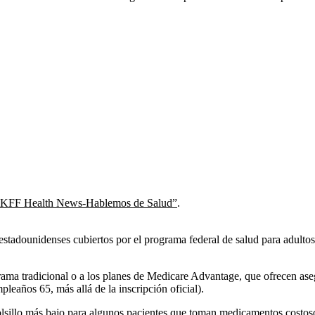
KFF Health News-Hablemos de Salud”
.
estadounidenses cubiertos por el programa federal de salud para adult
ograma tradicional o a los planes de Medicare Advantage, que ofrecen a
leaños 65, más allá de la inscripción oficial).
olsillo más bajo para algunos pacientes que toman medicamentos costos