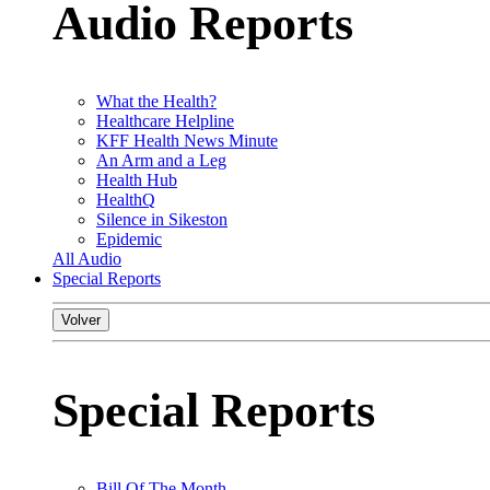
Audio Reports
What the Health?
Healthcare Helpline
KFF Health News Minute
An Arm and a Leg
Health Hub
HealthQ
Silence in Sikeston
Epidemic
All Audio
Special Reports
Volver
Special Reports
Bill Of The Month