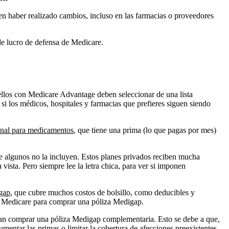
en haber realizado cambios, incluso en las farmacias o proveedores
de lucro de defensa de Medicare.
uellos con Medicare Advantage deben seleccionar de una lista
i los médicos, hospitales y farmacias que prefieres siguen siendo
onal para medicamentos
, que tiene una prima (lo que pagas por mes)
ue algunos no la incluyen. Estos planes privados reciben mucha
ista. Pero siempre lee la letra chica, para ver si imponen
gap
, que cubre muchos costos de bolsillo, como deducibles y
Medicare para comprar una póliza Medigap.
eran comprar una póliza Medigap complementaria. Esto se debe a que,
mentar las primas o limitar la cobertura de afecciones preexistentes.