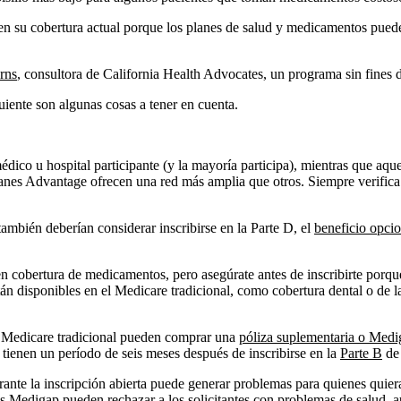
cen su cobertura actual porque los planes de salud y medicamentos pued
rns
, consultora de California Health Advocates, un programa sin fines 
iente son algunas cosas a tener en cuenta.
dico u hospital participante (y la mayoría participa), mientras que aq
anes Advantage ofrecen una red más amplia que otros. Siempre verifica s
ambién deberían considerar inscribirse en la Parte D, el
beneficio opci
en cobertura de medicamentos, pero asegúrate antes de inscribirte porq
disponibles en el Medicare tradicional, como cobertura dental o de la v
l Medicare tradicional pueden comprar una
póliza suplementaria o Medi
 tienen un período de seis meses después de inscribirse en la
Parte B
de 
rante la inscripción abierta puede generar problemas para quienes qui
s Medigap pueden rechazar a los solicitantes con problemas de salud, au