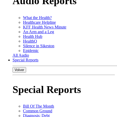
Audio Reports
What the Health?
Healthcare Helpline
KFF Health News Minute
An Arm and a Leg
Health Hub
HealthQ
Silence in Sikeston
Epidemic
All Audio
Special Reports
Volver
Special Reports
Bill Of The Month
Common Ground
Diagnosis: Debt