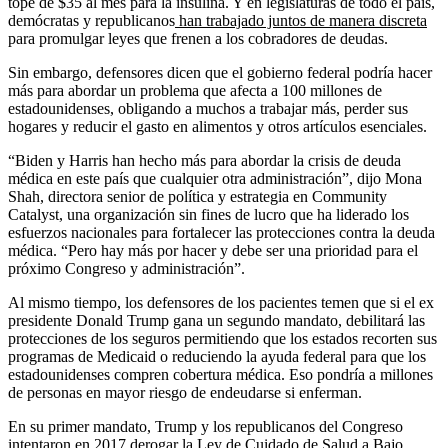
tope de $35 al mes para la insulina. Y en legislaturas de todo el país,
demócratas y republicanos
han trabajado juntos de manera discreta
para promulgar leyes que frenen a los cobradores de deudas.
Sin embargo, defensores dicen que el gobierno federal podría hacer
más para abordar un problema que afecta a 100 millones de
estadounidenses, obligando a muchos a trabajar más, perder sus
hogares y reducir el gasto en alimentos y otros artículos esenciales.
“Biden y Harris han hecho más para abordar la crisis de deuda
médica en este país que cualquier otra administración”, dijo Mona
Shah, directora senior de política y estrategia en Community
Catalyst, una organización sin fines de lucro que ha liderado los
esfuerzos nacionales para fortalecer las protecciones contra la deuda
médica. “Pero hay más por hacer y debe ser una prioridad para el
próximo Congreso y administración”.
Al mismo tiempo, los defensores de los pacientes temen que si el ex
presidente Donald Trump gana un segundo mandato, debilitará las
protecciones de los seguros permitiendo que los estados recorten sus
programas de Medicaid o reduciendo la ayuda federal para que los
estadounidenses compren cobertura médica. Eso pondría a millones
de personas en mayor riesgo de endeudarse si enferman.
En su primer mandato, Trump y los republicanos del Congreso
intentaron en 2017 derogar la Ley de Cuidado de Salud a Bajo