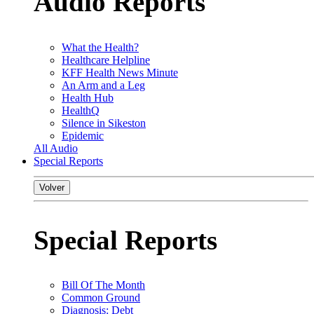
Audio Reports
What the Health?
Healthcare Helpline
KFF Health News Minute
An Arm and a Leg
Health Hub
HealthQ
Silence in Sikeston
Epidemic
All Audio
Special Reports
Volver
Special Reports
Bill Of The Month
Common Ground
Diagnosis: Debt