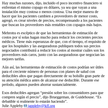
Hay muchas razones, dijo, incluido el poco incentivo financiero si
enfrentan el mismo copago en dólares, ya sea que vayan a una
instalación muy costosa o menos costosa. Una mejor manera de
hacer que los pacientes cambien a proveedores de menor costo,
agregó, es crear niveles de precios, recompensando a los pacientes
que buscan los proveedores más rentables con copagos más bajos.
Mehrotra es escéptico de que las herramientas de estimación de
costos por sí solas hagan mucho para reducir los crecientes precios
médicos. Tiene más esperanzas de que, con el tiempo, el requisito de
que los hospitales y las aseguradoras publiquen todos sus precios
negociados contribuirá a reducir los costos al mostrar cuáles son los
proveedores más caros, junto con las aseguradoras que negocian las
mejores tarifas.
Aún así, las herramientas de estimación de costos podrían ser útiles
para el creciente número de personas con planes de salud con
deducibles altos que pagan directamente de su bolsillo gran parte de
su atención médica antes de alcanzar ese deducible. Durante ese
período, algunos pueden ahorrar sustancialmente.
Esos deducibles agregan “presión sobre los consumidores para que
compren según el precio”, dijo Brueggeman, de Guidehouse. “Es
debatible si realmente lo estarán haciendo”.
Julie Appleby
jappleby@kff.org