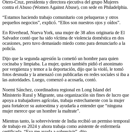
Otero-Cruz, presidenta y directora ejecutiva del grupo Mujeres
contra el Abuso (Women Against Abuse), con sede en Philadelphia.
“Estamos haciendo trabajo comunitario con peluqueras y otros
pequeños negocios”, explicó. “Ellos son nuestros ojos y oídos”.
En Riverhead, Nueva York, una mujer de 38 años originaria de El
Salvador contó que ha sido víctima de violencia doméstica en dos
ocasiones, pero tuvo demasiado miedo como para denunciarlo a la
policía.
Dijo que la segunda agresión la cometió un hombre para quien
cocinaba y limpiaba. La mujer, quien también pidió el anonimato
por vergüenza y temor a la deportación, dijo que la violó, le tomó
fotos desnuda y la amenazó con publicarlas en redes sociales si iba a
las autoridades. Luego, comenzó a acosarla, contó.
Noemi Sánchez, coordinadora regional en Long Island del
Ministerio Rural y Migrante, una organización sin fines de lucro que
apoya a trabajadores agrícolas, trabaja estrechamente con la mujer
para fortalecer su autoestima y ayudarla a entender que “ninguna
mujer merece que un hombre la maltrate”.
Mientras tanto, la sobreviviente de India recibió un permiso temporal
de trabajo en 2024 y ahora trabaja como asistente de enfermería
certificada. “Eso me ayuda a sobrevivir”, dijo.