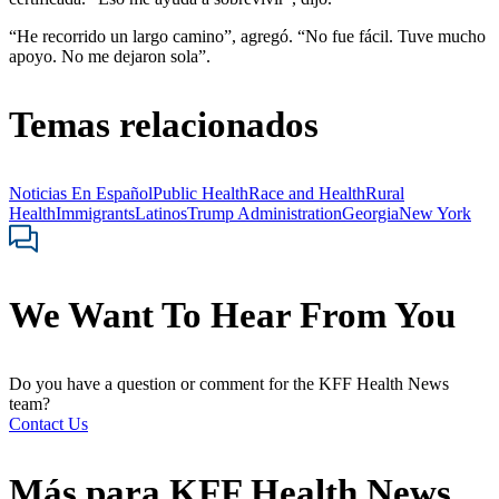
“He recorrido un largo camino”, agregó. “No fue fácil. Tuve mucho
apoyo. No me dejaron sola”.
Temas relacionados
Noticias En Español
Public Health
Race and Health
Rural
Health
Immigrants
Latinos
Trump Administration
Georgia
New York
We Want To Hear From You
Do you have a question or comment for the KFF Health News
team?
Contact Us
Más para
KFF Health News