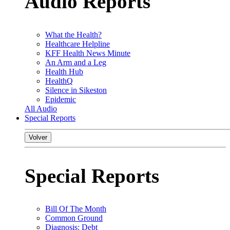
Audio Reports
What the Health?
Healthcare Helpline
KFF Health News Minute
An Arm and a Leg
Health Hub
HealthQ
Silence in Sikeston
Epidemic
All Audio
Special Reports
Volver
Special Reports
Bill Of The Month
Common Ground
Diagnosis: Debt