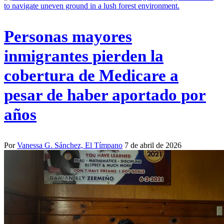
Personas mayores
inmigrantes pierden la
cobertura de Medicare a
pesar de haber aportado por
años
Por
Vanessa G. Sánchez, El Tímpano
7 de abril de 2026