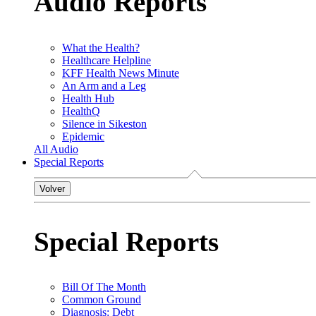
Audio Reports
What the Health?
Healthcare Helpline
KFF Health News Minute
An Arm and a Leg
Health Hub
HealthQ
Silence in Sikeston
Epidemic
All Audio
Special Reports
Volver
Special Reports
Bill Of The Month
Common Ground
Diagnosis: Debt