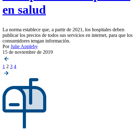
en salud
La norma establece que, a partir de 2021, los hospitales deben
publicar los precios de todos sus servicios en internet, para que los
consumidores tengan información.
Por
Julie Appleby
15 de noviembre de 2019
Posts
1
2
3
4
pagination