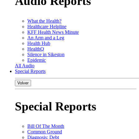
Audio Reports
What the Health?
Healthcare Helpline
KFF Health News Minute
An Arm and a Leg
Health Hub
HealthQ
Silence in Sikeston
Epidemic
All Audio
Special Reports
Volver
Special Reports
Bill Of The Month
Common Ground
Diagnosis: Debt