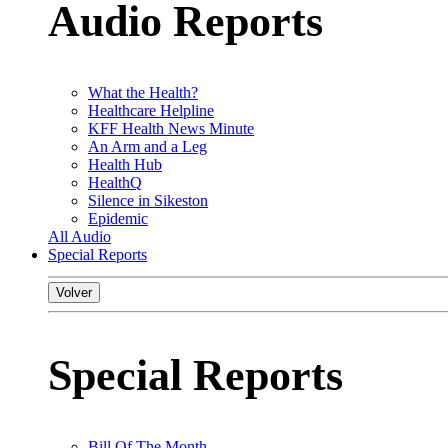
Audio Reports
What the Health?
Healthcare Helpline
KFF Health News Minute
An Arm and a Leg
Health Hub
HealthQ
Silence in Sikeston
Epidemic
All Audio
Special Reports
Volver
Special Reports
Bill Of The Month